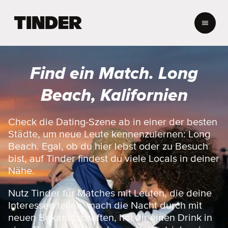
T
i
n
d
e
Find ein Match. Long
r
-
Beach, Kalifornien
S
t
a
Check die Dating-Szene ab in einer der besten
r
Städte, um neue Leute kennenzulernen: Long
t
Beach. Egal, ob du hier lebst oder zu Besuch
s
bist, auf Tinder findest du viele Locals in deiner
e
Nähe.
i
t
e
Nutz Tinder für Matches mit Leuten, die deine
Interessen teilen, mach die Nacht durch mit
neuen Bekanntschaften, hol dir einen Drink in