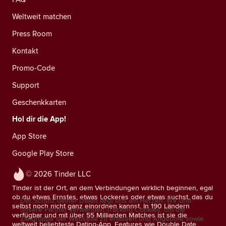
Weltweit matchen
Press Room
Kontakt
Promo-Code
Support
Geschenkkarten
Hol dir die App!
App Store
Google Play Store
© 2026 Tinder LLC
Tinder ist der Ort, an dem Verbindungen wirklich beginnen, egal
ob du etwas Ernstes, etwas Lockeres oder etwas suchst, das du
Der Schutz deiner Daten liegt uns am Herzen. Wir und
selbst noch nicht ganz einordnen kannst. In 190 Ländern
unsere Partner verwenden Tracking Cookies, um die
verfügbar und mit über 55 Milliarden Matches ist sie die
Zielgruppe der Webseite zu erfassen und Angebote sowie
weltweit beliebteste Dating-App. Features wie Double Date,