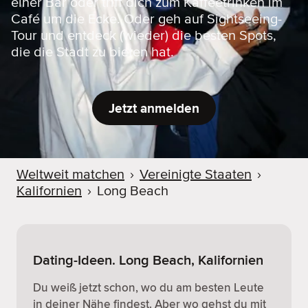
einer Bar oder triff dich zum Kaffeetrinken im
Café um die Ecke. Oder geh auf Sightseeing-
Tour und entdeck (wieder) die besten Spots,
die die Stadt zu bieten hat.
Jetzt anmelden
Weltweit matchen
›
Vereinigte Staaten
›
Kalifornien
›
Long Beach
Dating-Ideen. Long Beach, Kalifornien
Du weiß jetzt schon, wo du am besten Leute
in deiner Nähe findest. Aber wo gehst du mit