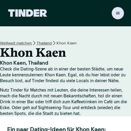
T
i
n
d
e
Weltweit matchen
Thailand
Khon Kaen
r
Khon Kaen
-
S
t
Khon Kaen, Thailand
a
Check die Dating-Szene ab in einer der besten Städte, um neue
r
Leute kennenzulernen: Khon Kaen. Egal, ob du hier lebst oder zu
t
Besuch bist, auf Tinder findest du viele Locals in deiner Nähe.
s
Nutz Tinder für Matches mit Leuten, die deine Interessen teilen,
e
mach die Nacht durch mit neuen Bekanntschaften, hol dir einen
i
Drink in einer Bar oder triff dich zum Kaffeetrinken im Café um die
t
Ecke. Oder geh auf Sightseeing-Tour und entdeck (wieder) die
e
besten Spots, die die Stadt zu bieten hat.
Ein paar Dating-Ideen für Khon Kaen: