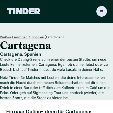
T
i
n
d
e
Weltweit matchen
Spanien
Cartagena
r
Cartagena
-
S
t
Cartagena, Spanien
a
Check die Dating-Szene ab in einer der besten Städte, um neue
r
Leute kennenzulernen: Cartagena. Egal, ob du hier lebst oder zu
t
Besuch bist, auf Tinder findest du viele Locals in deiner Nähe.
s
Nutz Tinder für Matches mit Leuten, die deine Interessen teilen,
e
mach die Nacht durch mit neuen Bekanntschaften, hol dir einen
i
Drink in einer Bar oder triff dich zum Kaffeetrinken im Café um die
t
Ecke. Oder geh auf Sightseeing-Tour und entdeck (wieder) die
e
besten Spots, die die Stadt zu bieten hat.
Ein paar Dating-Ideen für Cartagena: