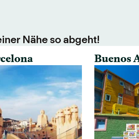
einer Nähe so abgeht!
celona
Buenos A