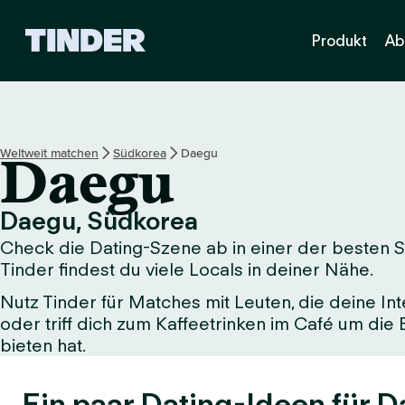
T
Produkt
Ab
i
n
d
e
r
-
Weltweit matchen
Südkorea
Daegu
Daegu
S
t
a
Daegu, Südkorea
r
Check die Dating-Szene ab in einer der besten St
t
s
Tinder findest du viele Locals in deiner Nähe.
e
Nutz Tinder für Matches mit Leuten, die deine Int
i
oder triff dich zum Kaffeetrinken im Café um die
t
e
bieten hat.
Ein paar Dating-Ideen für 