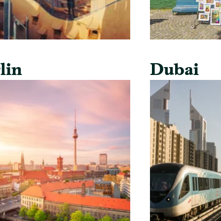
lin
Dubai