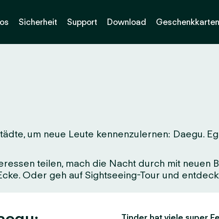
os
Sicherheit
Support
Download
Geschenkkarte
ädte, um neue Leute kennenzulernen: Daegu. Egal,
eressen teilen, mach die Nacht durch mit neuen Be
 Ecke. Oder geh auf Sightseeing-Tour und entdeck 
Daegu:
Tinder hat viele super Fe