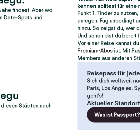
kennen solltest für ein
Nähe findest. Aber wo
Punkt 1: Tinder zu nutzen,
ten Date-Spots und
anlegen. Füg unbedingt au
hinzu. So zeigst du, wer d
Und schon bist du bereit 
Vor einer Reise kannst d
Premium-Abos
ist. Mit P
Members aus anderen St
Reisepass für jed
Sieh dich weltweit n
Paris, Los Angeles. S
aegu
geht's!
Aktueller Standort
in diesen Städten nach
Was ist Passport