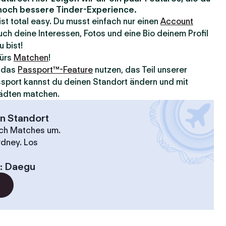
e noch bessere Tinder-Experience.
 ist total easy. Du musst einfach nur einen
Account
ch deine Interessen, Fotos und eine Bio deinem Profil
u bist!
fürs
Matchen
!
u das
Passport™-Feature
nutzen, das Teil unserer
assport kannst du deinen Standort ändern und mit
ädten matchen.
en Standort
ach Matches um.
ydney. Los
:
Daegu
?