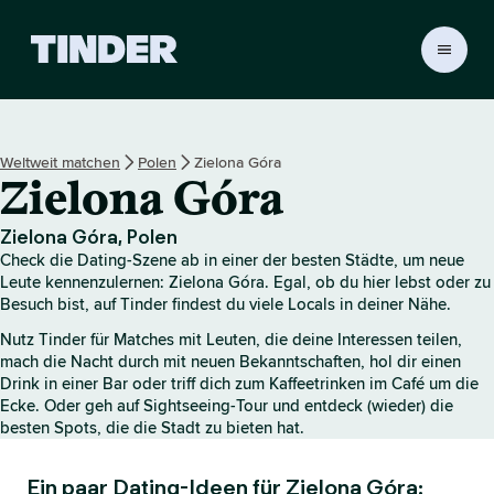
T
i
n
d
e
Weltweit matchen
Polen
Zielona Góra
r
Zielona Góra
-
S
t
Zielona Góra, Polen
a
Check die Dating-Szene ab in einer der besten Städte, um neue
r
Leute kennenzulernen: Zielona Góra. Egal, ob du hier lebst oder zu
t
Besuch bist, auf Tinder findest du viele Locals in deiner Nähe.
s
Nutz Tinder für Matches mit Leuten, die deine Interessen teilen,
e
mach die Nacht durch mit neuen Bekanntschaften, hol dir einen
i
Drink in einer Bar oder triff dich zum Kaffeetrinken im Café um die
t
Ecke. Oder geh auf Sightseeing-Tour und entdeck (wieder) die
e
besten Spots, die die Stadt zu bieten hat.
Ein paar Dating-Ideen für Zielona Góra: