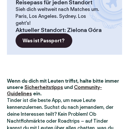
Reisepass für jeden Standort
Sieh dich weltweit nach Matches um.
Paris, Los Angeles. Sydney. Los
geht's!
Aktueller Standort
:
Zielona Góra
Was ist Passport?
Wenn du dich mit Leuten triffst, halte bitte immer
unsere
Sicherheitstipps
und
Community-
Guidelines
ein.
Tinder ist die beste App, um neue Leute
kennenzulernen. Suchst du nach jemandem, der
deine Interessen teilt? Kein Problem! Ob
Nachtflohmärkte oder Roadtrips – auf Tinder
kannst du mit Leuten über alles chatten, was du