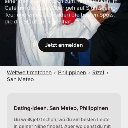
einer Bar oder triff dich zum Kaffeetrinken im
Café um die Ecke. Oder geh auf Sightseeing-
Tour und entdeck (wieder) die besten Spots,
die die Stadt zu bieten hat.
Jetzt anmelden
Weltweit matchen
›
Philippinen
›
Rizal
›
San Mateo
Dating-Ideen. San Mateo, Philippinen
Du weiß jetzt schon, wo du am besten Leute
in deiner Nähe findest. Aber wo gehst du mit