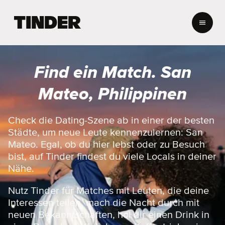
T
i
n
d
e
Find ein Match. San
r
-
Mateo, Philippinen
S
t
a
Check die Dating-Szene ab in einer der besten
r
Städte, um neue Leute kennenzulernen: San
t
Mateo. Egal, ob du hier lebst oder zu Besuch
s
bist, auf Tinder findest du viele Locals in deiner
e
Nähe.
i
t
e
Nutz Tinder für Matches mit Leuten, die deine
Interessen teilen, mach die Nacht durch mit
neuen Bekanntschaften, hol dir einen Drink in