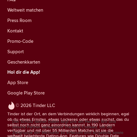
Weltweit matchen
Press Room
Kontakt
Promo-Code
Support
Geschenkkarten
Hol dir die App!
App Store
Google Play Store
© 2026 Tinder LLC
Tinder ist der Ort, an dem Verbindungen wirklich beginnen, egal
ob du etwas Ernstes, etwas Lockeres oder etwas suchst, das du
Der Schutz deiner Daten liegt uns am Herzen. Wir und
selbst noch nicht ganz einordnen kannst. In 190 Ländern
unsere Partner verwenden Tracking Cookies, um die
verfügbar und mit über 55 Milliarden Matches ist sie die
Zielgruppe der Webseite zu erfassen und Angebote sowie
weltweit beliebteste Dating-App. Features wie Double Date,