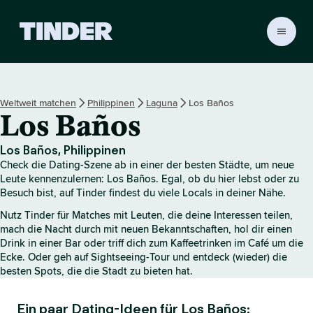
T
i
n
d
e
Weltweit matchen
Philippinen
Laguna
Los Baños
r
Los Baños
-
S
t
Los Baños, Philippinen
a
Check die Dating-Szene ab in einer der besten Städte, um neue
r
Leute kennenzulernen: Los Baños. Egal, ob du hier lebst oder zu
t
Besuch bist, auf Tinder findest du viele Locals in deiner Nähe.
s
Nutz Tinder für Matches mit Leuten, die deine Interessen teilen,
e
mach die Nacht durch mit neuen Bekanntschaften, hol dir einen
i
Drink in einer Bar oder triff dich zum Kaffeetrinken im Café um die
t
Ecke. Oder geh auf Sightseeing-Tour und entdeck (wieder) die
e
besten Spots, die die Stadt zu bieten hat.
Ein paar Dating-Ideen für Los Baños: