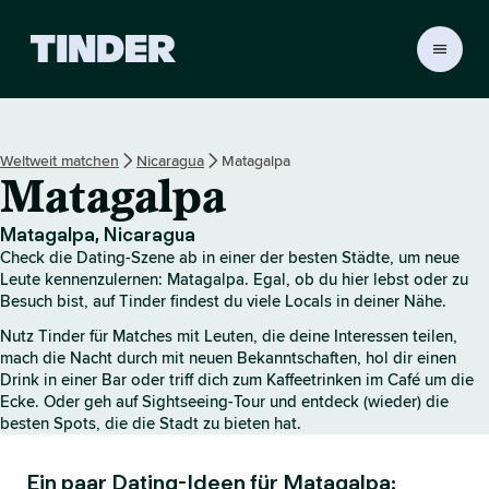
T
i
n
d
e
Weltweit matchen
Nicaragua
Matagalpa
r
Matagalpa
-
S
t
Matagalpa, Nicaragua
a
Check die Dating-Szene ab in einer der besten Städte, um neue
r
Leute kennenzulernen: Matagalpa. Egal, ob du hier lebst oder zu
t
Besuch bist, auf Tinder findest du viele Locals in deiner Nähe.
s
Nutz Tinder für Matches mit Leuten, die deine Interessen teilen,
e
mach die Nacht durch mit neuen Bekanntschaften, hol dir einen
i
Drink in einer Bar oder triff dich zum Kaffeetrinken im Café um die
t
Ecke. Oder geh auf Sightseeing-Tour und entdeck (wieder) die
e
besten Spots, die die Stadt zu bieten hat.
Ein paar Dating-Ideen für Matagalpa: