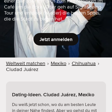
einer Bar oder triff dich zum Kaffeetrinken im
Café um die Ecke. Oder geh auf Sightseeing-
Tour und entdeck (wieder) die besten Spots,
die die Stadt zu bieten hat.
Jetzt anmelden
Weltweit matchen
›
Mexiko
›
Chihuahua
›
Ciudad Juárez
Dating-Ideen. Ciudad Juárez, Mexiko
Du weiß jetzt schon, wo du am besten Leute
in deiner Nähe findest. Aber wo gehst du mit