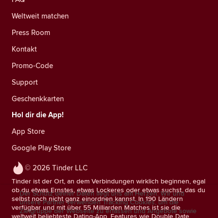
Weltweit matchen
Press Room
Kontakt
Promo-Code
Support
Geschenkkarten
Hol dir die App!
App Store
Google Play Store
© 2026 Tinder LLC
Tinder ist der Ort, an dem Verbindungen wirklich beginnen, egal
ob du etwas Ernstes, etwas Lockeres oder etwas suchst, das du
Der Schutz deiner Daten liegt uns am Herzen. Wir und
selbst noch nicht ganz einordnen kannst. In 190 Ländern
unsere Partner verwenden Tracking Cookies, um die
verfügbar und mit über 55 Milliarden Matches ist sie die
Zielgruppe der Webseite zu erfassen und Angebote sowie
weltweit beliebteste Dating-App. Features wie Double Date,