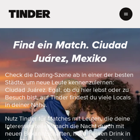
T
i
n
d
e
Find ein Match. Ciudad
r
-
Juárez, Mexiko
S
t
a
Check die Dating-Szene ab in einer der besten
r
Städte, um neue Leute kennenzulernen:
t
Ciudad Juárez. Egal, ob du hier lebst oder zu
s
Besuch bist, auf Tinder findest du viele Locals
e
in deiner Nähe.
i
t
e
Nutz Tinder für Matches mit Leuten, die deine
Interessen teilen, mach die Nacht durch mit
neuen Bekanntschaften, hol dir einen Drink in