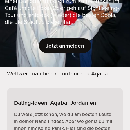
einer Bar oder triff dich zum Kaffeetrinken im
Café um die Ecke. Oder geh auf Sightseeing-
Tour und entdeck (wieder) die besten Spots,
die die Stadt zu bieten hat.
Jetzt anmelden
Weltweit matchen
›
Jordanien
›
Aqaba
Dating-Ideen. Aqaba, Jordanien
Du weiß jetzt schon, wo du am besten Leute
in deiner Nähe findest. Aber wo gehst du mit
ihnen hin? Keine Panik. Hier sind die besten