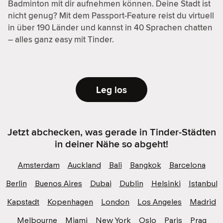
Badminton mit dir aufnehmen können. Deine Stadt ist
nicht genug? Mit dem Passport-Feature reist du virtuell
in über 190 Länder und kannst in 40 Sprachen chatten
– alles ganz easy mit Tinder.
Leg los
Jetzt abchecken, was gerade in Tinder-Städten
in deiner Nähe so abgeht!
Amsterdam
Auckland
Bali
Bangkok
Barcelona
Berlin
Buenos Aires
Dubai
Dublin
Helsinki
Istanbul
Kapstadt
Kopenhagen
London
Los Angeles
Madrid
Melbourne
Miami
New York
Oslo
Paris
Prag