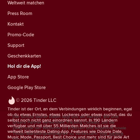
Weltweit matchen
Press Room
Kontakt
Promo-Code
Support
Geschenkkarten
Hol dir die App!
App Store
Google Play Store
© 2026 Tinder LLC
Tinder ist der Ort, an dem Verbindungen wirklich beginnen, egal
ob du etwas Ernstes, etwas Lockeres oder etwas suchst, das du
Der Schutz deiner Daten liegt uns am Herzen. Wir und
selbst noch nicht ganz einordnen kannst. In 190 Ländern
unsere Partner verwenden Tracking Cookies, um die
verfügbar und mit über 55 Milliarden Matches ist sie die
Zielgruppe der Webseite zu erfassen und Angebote sowie
weltweit beliebteste Dating-App. Features wie Double Date,
Tinder-Marketingkampagnen zu verbessern.
Hier weitere
Music Mode, Passport, Best Choice und mehr sind für jede Art
Infos zu Cookies und unseren Anbietern.
In deinen