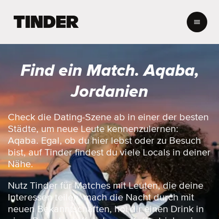
T
i
n
d
e
Find ein Match. Aqaba,
r
-
Jordanien
S
t
a
Check die Dating-Szene ab in einer der besten
r
Städte, um neue Leute kennenzulernen:
t
Aqaba. Egal, ob du hier lebst oder zu Besuch
s
bist, auf Tinder findest du viele Locals in deiner
e
Nähe.
i
t
e
Nutz Tinder für Matches mit Leuten, die deine
Interessen teilen, mach die Nacht durch mit
neuen Bekanntschaften, hol dir einen Drink in