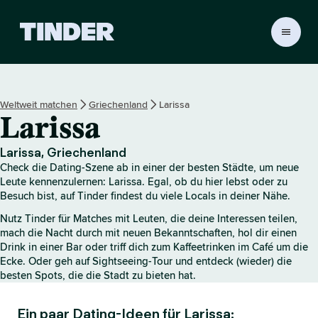
T
i
n
d
e
Weltweit matchen
Griechenland
Larissa
r
Larissa
-
S
t
Larissa, Griechenland
a
Check die Dating-Szene ab in einer der besten Städte, um neue
r
Leute kennenzulernen: Larissa. Egal, ob du hier lebst oder zu
t
Besuch bist, auf Tinder findest du viele Locals in deiner Nähe.
s
Nutz Tinder für Matches mit Leuten, die deine Interessen teilen,
e
mach die Nacht durch mit neuen Bekanntschaften, hol dir einen
i
Drink in einer Bar oder triff dich zum Kaffeetrinken im Café um die
t
Ecke. Oder geh auf Sightseeing-Tour und entdeck (wieder) die
e
besten Spots, die die Stadt zu bieten hat.
Ein paar Dating-Ideen für Larissa: