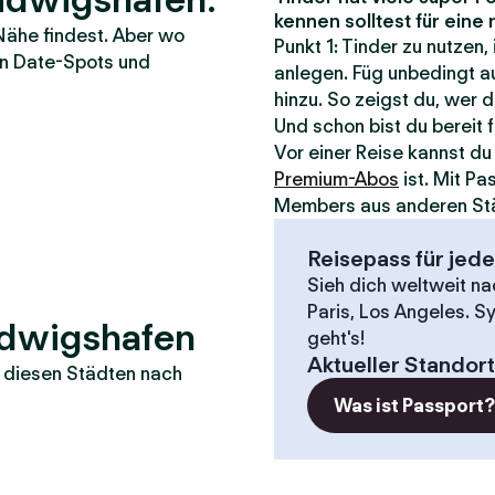
kennen solltest für ein
Nähe findest. Aber wo
Punkt 1: Tinder zu nutzen,
ten Date-Spots und
anlegen. Füg unbedingt au
hinzu. So zeigst du, wer d
Und schon bist du bereit 
Vor einer Reise kannst d
Premium-Abos
ist. Mit P
Members aus anderen St
Reisepass für jed
Sieh dich weltweit n
Paris, Los Angeles. S
udwigshafen
geht's!
Aktueller Standort
in diesen Städten nach
Was ist Passport