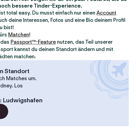
e noch bessere Tinder-Experience.
 ist total easy. Du musst einfach nur einen
Account
ch deine Interessen, Fotos und eine Bio deinem Profil
u bist!
fürs
Matchen
!
u das
Passport™-Feature
nutzen, das Teil unserer
assport kannst du deinen Standort ändern und mit
ädten matchen.
en Standort
ach Matches um.
ydney. Los
:
Ludwigshafen
?