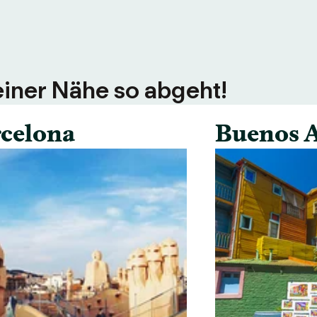
einer Nähe so abgeht!
celona
Buenos A