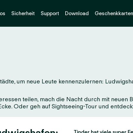
os
Sicherheit
Support
Download
Geschenkkarte
tädte, um neue Leute kennenzulernen: Ludwigshafe
eressen teilen, mach die Nacht durch mit neuen Be
 Ecke. Oder geh auf Sightseeing-Tour und entdeck 
Ludwigshafen:
Tinder hat viele super Fe