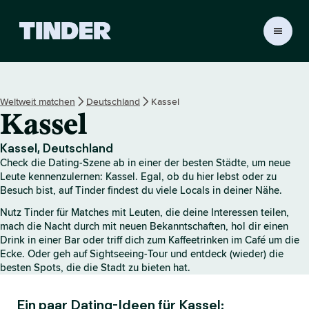
T
i
n
d
e
Weltweit matchen
Deutschland
Kassel
r
Kassel
-
S
t
Kassel, Deutschland
a
Check die Dating-Szene ab in einer der besten Städte, um neue
r
Leute kennenzulernen: Kassel. Egal, ob du hier lebst oder zu
t
Besuch bist, auf Tinder findest du viele Locals in deiner Nähe.
s
Nutz Tinder für Matches mit Leuten, die deine Interessen teilen,
e
mach die Nacht durch mit neuen Bekanntschaften, hol dir einen
i
Drink in einer Bar oder triff dich zum Kaffeetrinken im Café um die
t
Ecke. Oder geh auf Sightseeing-Tour und entdeck (wieder) die
e
besten Spots, die die Stadt zu bieten hat.
Ein paar Dating-Ideen für Kassel: