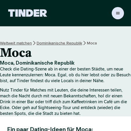
T
i
n
d
e
Weltweit matchen
Dominikanische Republik
Moca
r
Moca
-
S
t
Moca, Dominikanische Republik
a
Check die Dating-Szene ab in einer der besten Städte, um neue
r
Leute kennenzulernen: Moca. Egal, ob du hier lebst oder zu Besuch
t
bist, auf Tinder findest du viele Locals in deiner Nähe.
s
Nutz Tinder für Matches mit Leuten, die deine Interessen teilen,
e
mach die Nacht durch mit neuen Bekanntschaften, hol dir einen
i
Drink in einer Bar oder triff dich zum Kaffeetrinken im Café um die
t
Ecke. Oder geh auf Sightseeing-Tour und entdeck (wieder) die
e
besten Spots, die die Stadt zu bieten hat.
Ein paar Dating-Ideen für Moca: