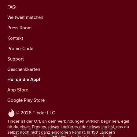
FAQ
Weltweit matchen
Press Room
Kontakt
Promo-Code
Support
Geschenkkarten
Hol dir die App!
App Store
Google Play Store
© 2026 Tinder LLC
Tinder ist der Ort, an dem Verbindungen wirklich beginnen, egal
ob du etwas Ernstes, etwas Lockeres oder etwas suchst, das du
Der Schutz deiner Daten liegt uns am Herzen. Wir und
selbst noch nicht ganz einordnen kannst. In 190 Ländern
unsere Partner verwenden Tracking Cookies, um die