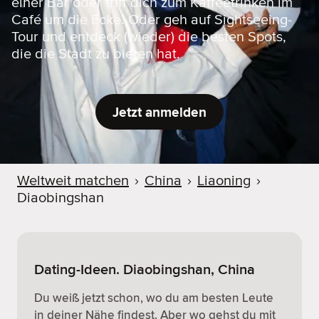
einer Bar oder triff dich zum Kaffeetrinken im
Café um die Ecke. Oder geh auf Sightseeing-
Tour und entdeck (wieder) die besten Spots,
die die Stadt zu bieten hat.
Jetzt anmelden
Weltweit matchen
›
China
›
Liaoning
›
Diaobingshan
Dating-Ideen. Diaobingshan, China
Du weiß jetzt schon, wo du am besten Leute
in deiner Nähe findest. Aber wo gehst du mit