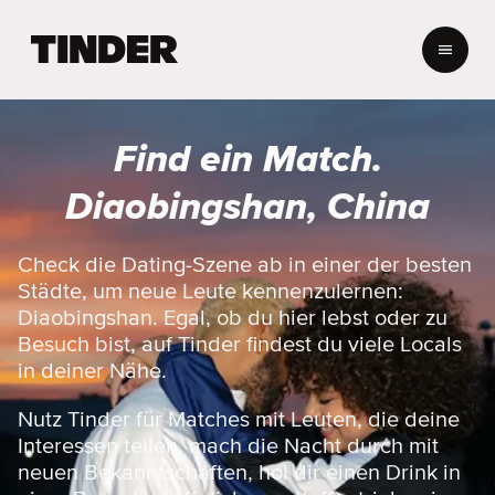
T
i
n
d
e
Find ein Match.
r
-
Diaobingshan, China
S
t
a
Check die Dating-Szene ab in einer der besten
r
Städte, um neue Leute kennenzulernen:
t
Diaobingshan. Egal, ob du hier lebst oder zu
s
Besuch bist, auf Tinder findest du viele Locals
e
in deiner Nähe.
i
t
e
Nutz Tinder für Matches mit Leuten, die deine
Interessen teilen, mach die Nacht durch mit
neuen Bekanntschaften, hol dir einen Drink in