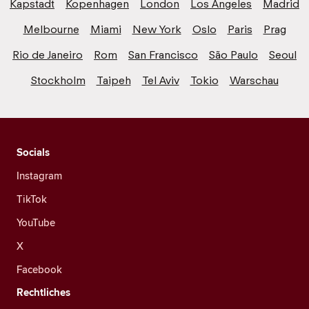
Kapstadt
Kopenhagen
London
Los Angeles
Madrid
Melbourne
Miami
New York
Oslo
Paris
Prag
Rio de Janeiro
Rom
San Francisco
São Paulo
Seoul
Stockholm
Taipeh
Tel Aviv
Tokio
Warschau
Socials
Instagram
TikTok
YouTube
X
Facebook
Rechtliches