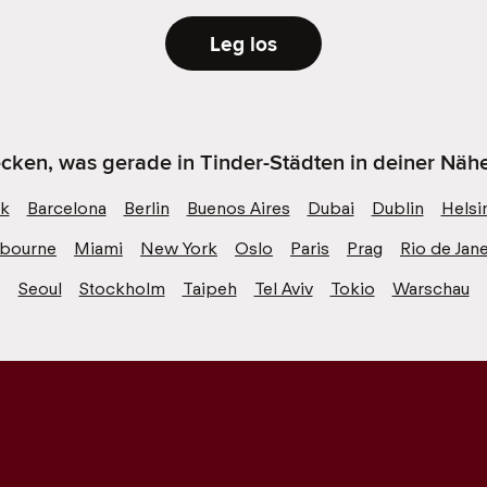
Leg los
cken, was gerade in Tinder-Städten in deiner Näh
k
Barcelona
Berlin
Buenos Aires
Dubai
Dublin
Helsi
bourne
Miami
New York
Oslo
Paris
Prag
Rio de Jan
Seoul
Stockholm
Taipeh
Tel Aviv
Tokio
Warschau