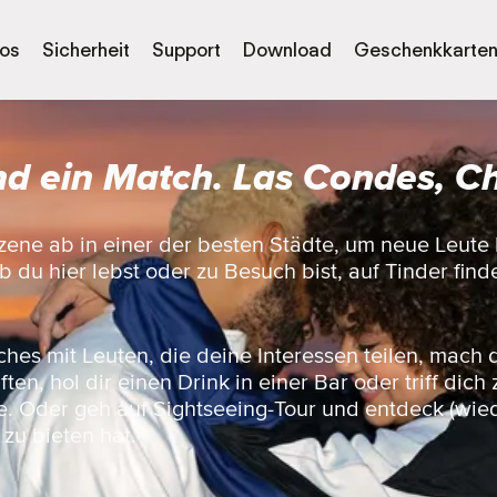
os
Sicherheit
Support
Download
Geschenkkarte
nd ein Match. Las Condes, Ch
zene ab in einer der besten Städte, um neue Leute
 du hier lebst oder zu Besuch bist, auf Tinder find
ches mit Leuten, die deine Interessen teilen, mach 
en, hol dir einen Drink in einer Bar oder triff dich
e. Oder geh auf Sightseeing-Tour und entdeck (wied
 zu bieten hat.