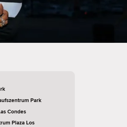
rk
aufszentrum Park
Las Condes
trum Plaza Los