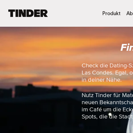
T
Produkt
Ab
i
n
d
e
Fi
r
-
S
t
Check die Dating-S
a
Las Condes. Egal, ob
r
in deiner Nähe.
t
s
e
Nutz Tinder für Mat
i
neuen Bekanntschaft
t
im Café um die Eck
e
Spots, die die Stadt