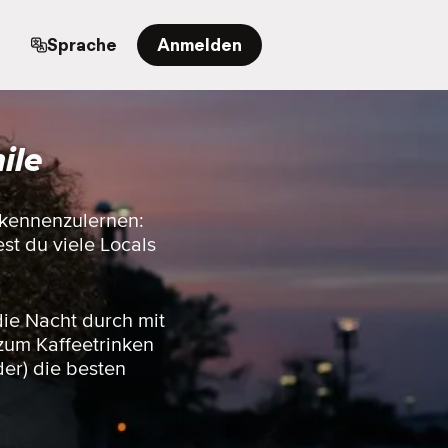
n
Sprache
Anmelden
ile
 kennenzulernen:
est du viele Locals
die Nacht durch mit
 zum Kaffeetrinken
er) die besten