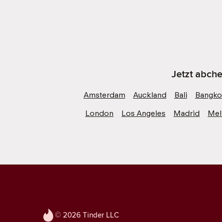
Jetzt abche
Amsterdam
Auckland
Bali
Bangko
London
Los Angeles
Madrid
Mel
© 2026 Tinder LLC