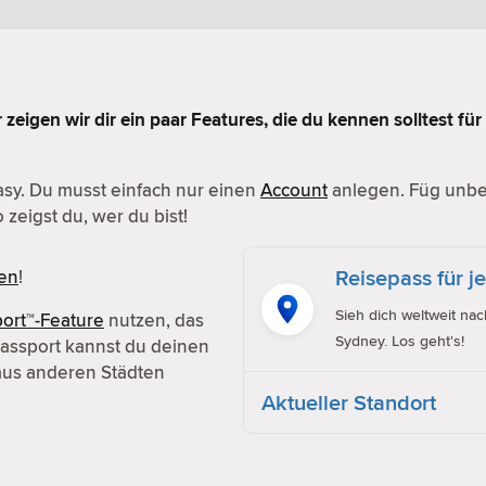
r zeigen wir dir ein paar Features, die du kennen solltest fü
 easy. Du musst einfach nur einen
Account
anlegen. Füg unbed
 zeigst du, wer du bist!
Reisepass für j
en
!
Sieh dich weltweit na
ort™-Feature
nutzen, das
Sydney. Los geht's!
 Passport kannst du deinen
aus anderen Städten
Aktueller Standort