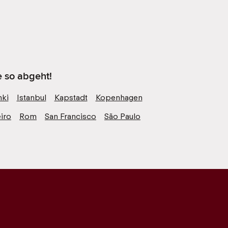
e so abgeht!
nki
Istanbul
Kapstadt
Kopenhagen
eiro
Rom
San Francisco
São Paulo