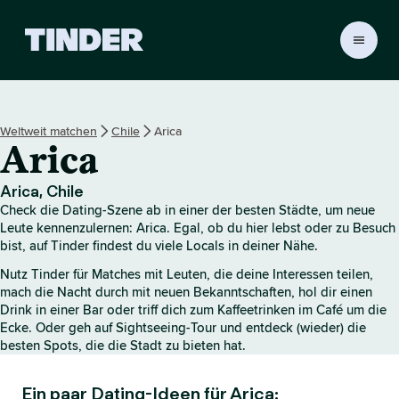
T
i
n
d
e
Weltweit matchen
Chile
Arica
r
Arica
-
S
t
Arica, Chile
a
Check die Dating-Szene ab in einer der besten Städte, um neue
r
Leute kennenzulernen: Arica. Egal, ob du hier lebst oder zu Besuch
t
bist, auf Tinder findest du viele Locals in deiner Nähe.
s
Nutz Tinder für Matches mit Leuten, die deine Interessen teilen,
e
mach die Nacht durch mit neuen Bekanntschaften, hol dir einen
i
Drink in einer Bar oder triff dich zum Kaffeetrinken im Café um die
t
Ecke. Oder geh auf Sightseeing-Tour und entdeck (wieder) die
e
besten Spots, die die Stadt zu bieten hat.
Ein paar Dating-Ideen für Arica: