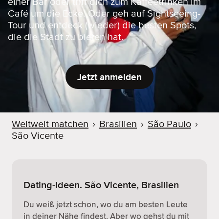
einer Bar oder triff dich zum Kaffeetrinken im
Café um die Ecke. Oder geh auf Sightseeing-
Tour und entdeck (wieder) die besten Spots,
die die Stadt zu bieten hat.
Jetzt anmelden
Weltweit matchen
›
Brasilien
›
São Paulo
›
São Vicente
Dating-Ideen. São Vicente, Brasilien
Du weiß jetzt schon, wo du am besten Leute
in deiner Nähe findest. Aber wo gehst du mit