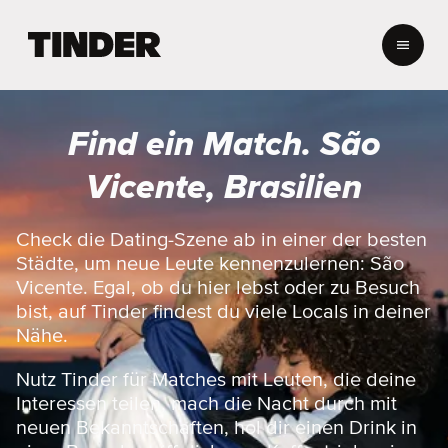
T
i
n
d
e
Find ein Match. São
r
-
Vicente, Brasilien
S
t
a
Check die Dating-Szene ab in einer der besten
r
Städte, um neue Leute kennenzulernen: São
t
Vicente. Egal, ob du hier lebst oder zu Besuch
s
bist, auf Tinder findest du viele Locals in deiner
e
Nähe.
i
t
e
Nutz Tinder für Matches mit Leuten, die deine
Interessen teilen, mach die Nacht durch mit
neuen Bekanntschaften, hol dir einen Drink in