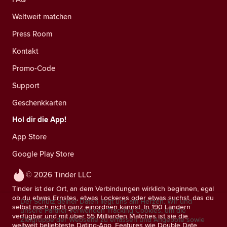
Weltweit matchen
Press Room
Kontakt
Promo-Code
Support
Geschenkkarten
Hol dir die App!
App Store
Google Play Store
© 2026 Tinder LLC
Tinder ist der Ort, an dem Verbindungen wirklich beginnen, egal
ob du etwas Ernstes, etwas Lockeres oder etwas suchst, das du
Der Schutz deiner Daten liegt uns am Herzen. Wir und
selbst noch nicht ganz einordnen kannst. In 190 Ländern
unsere Partner verwenden Tracking Cookies, um die
verfügbar und mit über 55 Milliarden Matches ist sie die
Zielgruppe der Webseite zu erfassen und Angebote sowie
weltweit beliebteste Dating-App. Features wie Double Date,