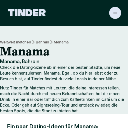
T
i
n
d
e
Weltweit matchen
Bahrain
Manama
r
Manama
-
S
t
Manama, Bahrain
a
Check die Dating-Szene ab in einer der besten Städte, um neue
r
Leute kennenzulernen: Manama. Egal, ob du hier lebst oder zu
t
Besuch bist, auf Tinder findest du viele Locals in deiner Nähe.
s
Nutz Tinder für Matches mit Leuten, die deine Interessen teilen,
e
mach die Nacht durch mit neuen Bekanntschaften, hol dir einen
i
Drink in einer Bar oder triff dich zum Kaffeetrinken im Café um die
t
Ecke. Oder geh auf Sightseeing-Tour und entdeck (wieder) die
e
besten Spots, die die Stadt zu bieten hat.
Ein paar Dating-Ideen für Manama: