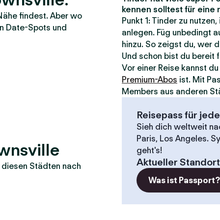
kennen solltest für ein
Nähe findest. Aber wo
Punkt 1: Tinder zu nutzen,
ten Date-Spots und
anlegen. Füg unbedingt au
hinzu. So zeigst du, wer d
Und schon bist du bereit 
Vor einer Reise kannst d
Premium-Abos
ist. Mit P
Members aus anderen St
Reisepass für jed
Sieh dich weltweit n
Paris, Los Angeles. S
wnsville
geht's!
Aktueller Standort
in diesen Städten nach
Was ist Passport