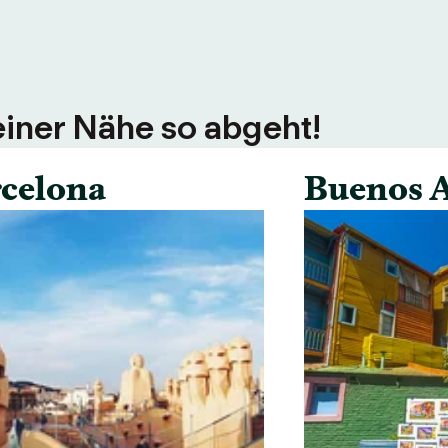
einer Nähe so abgeht!
celona
Buenos A