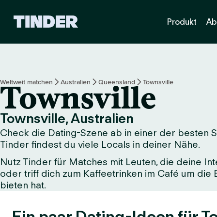
T
Produkt
Ab
i
n
d
e
r
-
Weltweit matchen
Australien
Queensland
Townsville
Townsville
S
t
a
Townsville, Australien
r
Check die Dating-Szene ab in einer der besten St
t
s
Tinder findest du viele Locals in deiner Nähe.
e
Nutz Tinder für Matches mit Leuten, die deine Int
i
oder triff dich zum Kaffeetrinken im Café um die
t
e
bieten hat.
Ein paar Dating-Ideen für T