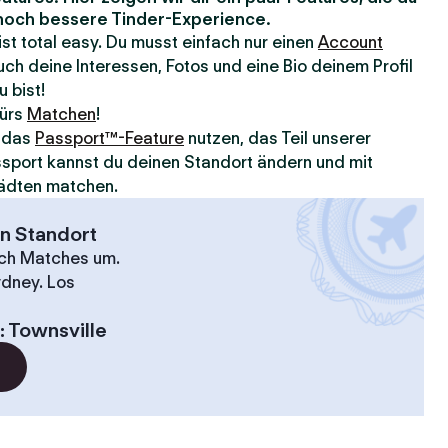
e noch bessere Tinder-Experience.
 ist total easy. Du musst einfach nur einen
Account
ch deine Interessen, Fotos und eine Bio deinem Profil
u bist!
fürs
Matchen
!
u das
Passport™-Feature
nutzen, das Teil unserer
assport kannst du deinen Standort ändern und mit
ädten matchen.
en Standort
ach Matches um.
ydney. Los
:
Townsville
?