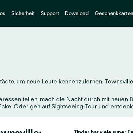
os
Sicherheit
Support
Download
Geschenkkarte
ädte, um neue Leute kennenzulernen: Townsville. E
eressen teilen, mach die Nacht durch mit neuen Be
 Ecke. Oder geh auf Sightseeing-Tour und entdeck 
ownsville:
Tinder hat viele super Fe