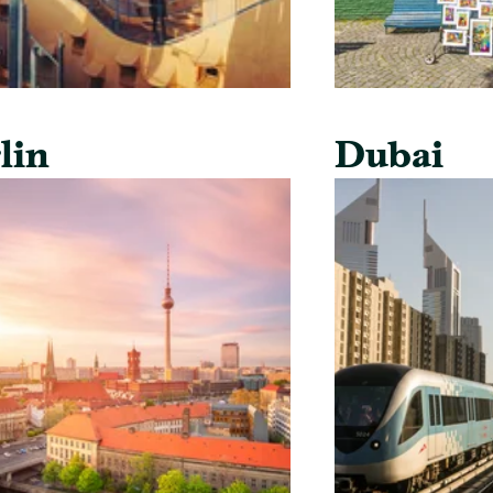
lin
Dubai