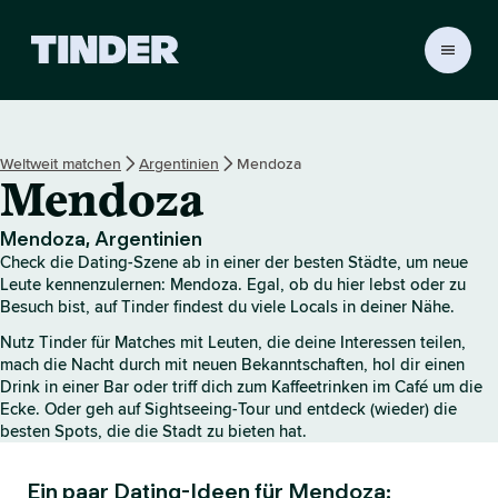
T
i
n
d
e
Weltweit matchen
Argentinien
Mendoza
r
Mendoza
-
S
t
Mendoza, Argentinien
a
Check die Dating-Szene ab in einer der besten Städte, um neue
r
Leute kennenzulernen: Mendoza. Egal, ob du hier lebst oder zu
t
Besuch bist, auf Tinder findest du viele Locals in deiner Nähe.
s
Nutz Tinder für Matches mit Leuten, die deine Interessen teilen,
e
mach die Nacht durch mit neuen Bekanntschaften, hol dir einen
i
Drink in einer Bar oder triff dich zum Kaffeetrinken im Café um die
t
Ecke. Oder geh auf Sightseeing-Tour und entdeck (wieder) die
e
besten Spots, die die Stadt zu bieten hat.
Ein paar Dating-Ideen für Mendoza: