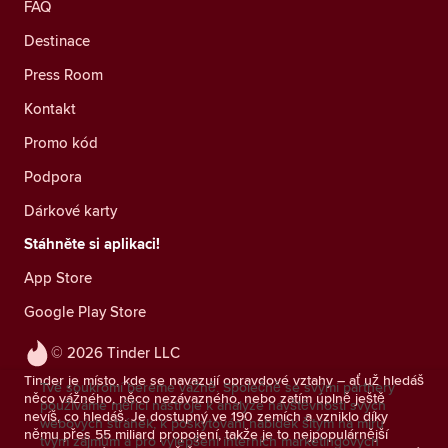
FAQ
Destinace
Press Room
Kontakt
Promo kód
Podpora
Dárkové karty
Stáhněte si aplikaci!
App Store
Google Play Store
© 2026 Tinder LLC
Tinder je místo, kde se navazují opravdové vztahy – ať už hledáš
Tvé soukromí bereme vážně. Společně se svými partnery
něco vážného, něco nezávazného, nebo zatím úplně ještě
používáme měřicí nástroje k analýze návštěvnosti svých
nevíš, co hledáš. Je dostupný ve 190 zemích a vzniklo díky
webových stránek, k poskytování nabídek šitým na míru
němu přes 55 miliard propojení, takže je to nejpopulárnější
tvým zájmům a pro vylepšení interních marketingových