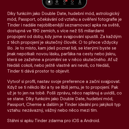
Díky funkcím jako Double Date, hudební mód, astrologický
mód, Passport, očekávání od vztahu a ověření fotografie je
Tinder i nadále nejoblíbenější seznamovací apka na světě,
dostupná ve 190 zemích, s více než 55 miliardami
propojení od doby, kdy jsme svajpování spustili. Za každým
z těch propojení je skutečný člověk. O to přece vždycky
šlo. Je to místo, kam jdeš poznat lidi, se kterými byste se
jinak nepotkali: novou lásku, parťáka na cesty nebo jiskru,
která se zažehne a promění se v něco skutečného. Ať už
hledáš cokoli, nebo ještě vlastně ani nevíš, co hledáš,
Tinder ti dává prostor to objevit.
Vytvoř si profil, nastav svoje preference a začni svajpovat.
Když se ti někdo líbí a ty se líbíš jemu, je to propojení. Pak
už je to jen na tobě. Pošli zprávu, něco naplánuj a uvidíš, co
se stane. Díky funkcím jako Double Date, hudební mód,
Passport, Chemie a dalším je Tinder ideální pro jakýkoli typ
vztahu: nezávazný, vážný nebo něco mezi tím.
Stáhni si apku Tinder zdarma pro iOS a Android.