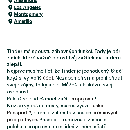
Alexandria
Los Angeles
Montgomery
Amarillo
Tinder má spoustu zábavných funkcí. Tady je pár
z nich, které vážně o dost tvůj zážitek na Tinderu
zlepší.
Nejprve musíme říct, že Tinder je jednoduchý. Stačí
když si vytvoříš
účet
. Nezapomeň si na profil přidat
svoje zájmy, fotky a bio. Můžeš tak ukázat svoji
osobnost.
Pak už se budeš moct začít
propojovat
!
Než se vydáš na cesty, můžeš využít
funkci
Passport™
, která je zahrnutá v našich
prémiových
předplatných
. Passport ti umožňuje změnit si
polohu a propojovat se s lidmi v jiném městě.