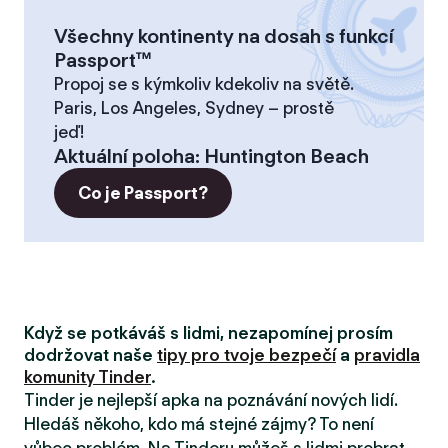
Všechny kontinenty na dosah s funkcí
Passport™
Propoj se s kýmkoliv kdekoliv na světě.
Paris, Los Angeles, Sydney – prostě
jeď!
Aktuální poloha
:
Huntington Beach
Co je Passport?
Když se potkáváš s lidmi, nezapomínej prosím
dodržovat naše
tipy pro tvoje bezpečí
a
pravidla
komunity Tinder
.
Tinder je nejlepší apka na poznávání nových lidí.
Hledáš někoho, kdo má stejné zájmy? To není