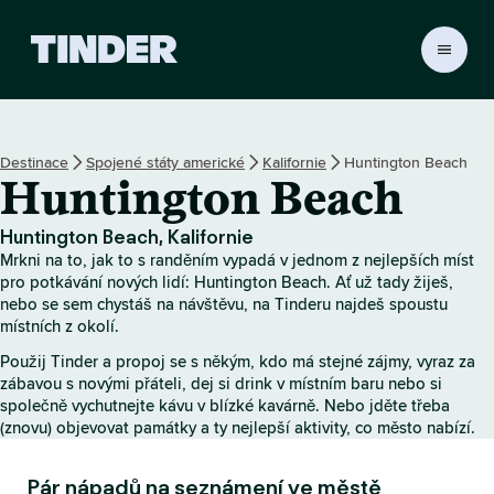
D
o
m
o
v
Destinace
Spojené státy americké
Kalifornie
Huntington Beach
s
Huntington Beach
k
á
s
Huntington Beach, Kalifornie
t
Mrkni na to, jak to s randěním vypadá v jednom z nejlepších míst
r
pro potkávání nových lidí: Huntington Beach. Ať už tady žiješ,
á
nebo se sem chystáš na návštěvu, na Tinderu najdeš spoustu
místních z okolí.
n
k
Použij Tinder a propoj se s někým, kdo má stejné zájmy, vyraz za
a
zábavou s novými přáteli, dej si drink v místním baru nebo si
T
společně vychutnejte kávu v blízké kavárně. Nebo jděte třeba
i
(znovu) objevovat památky a ty nejlepší aktivity, co město nabízí.
n
d
Pár nápadů na seznámení ve městě
e