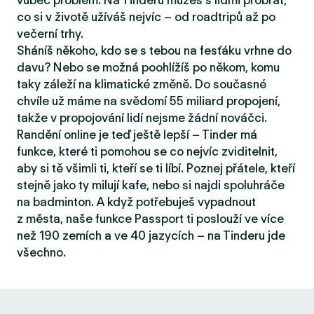
vůbec problém. Na Tinderu můžeš s lidmi probrat,
co si v životě užíváš nejvíc – od roadtripů až po
večerní trhy.
Sháníš někoho, kdo se s tebou na fesťáku vrhne do
davu? Nebo se možná poohlížíš po někom, komu
taky záleží na klimatické změně. Do současné
chvíle už máme na svědomí 55 miliard propojení,
takže v propojování lidí nejsme žádní nováčci.
Randění online je teď ještě lepší – Tinder má
funkce, které ti pomohou se co nejvíc zviditelnit,
aby si tě všimli ti, kteří se ti líbí. Poznej přátele, kteří
stejně jako ty milují kafe, nebo si najdi spoluhráče
na badminton. A když potřebuješ vypadnout
z města, naše funkce Passport ti poslouží ve více
než 190 zemích a ve 40 jazycích – na Tinderu jde
všechno.