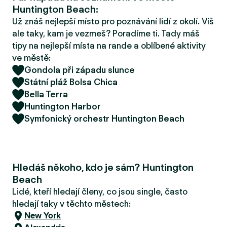
r
Huntington Beach:
u
Už znáš nejlepší místo pro poznávání lidí z okolí. Víš
ale taky, kam je vezmeš? Poradíme ti. Tady máš
tipy na nejlepší místa na rande a oblíbené aktivity
ve městě:
Gondola při západu slunce
Státní pláž Bolsa Chica
Bella Terra
Huntington Harbor
Symfonický orchestr Huntington Beach
Hledáš někoho, kdo je sám? Huntington
Beach
Lidé, kteří hledají členy, co jsou single, často
hledají taky v těchto městech:
New York