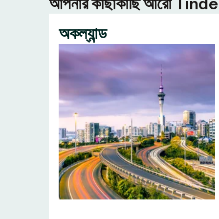
আপনার কাছাকাছি আরো Tinder ন
অকল্যান্ড