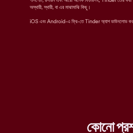
পাসপোর্ট, রসায়ন এবং আরো অনেক ফিচারসহ, Tinder তৈরি করা হ
অস্থায়ী, স্থায়ী, বা এর মাঝামাঝি কিছু।
iOS এবং Android-এ ফ্রি-তে Tinder অ্যাপ ডাউনলোড ক
কোনো প্র