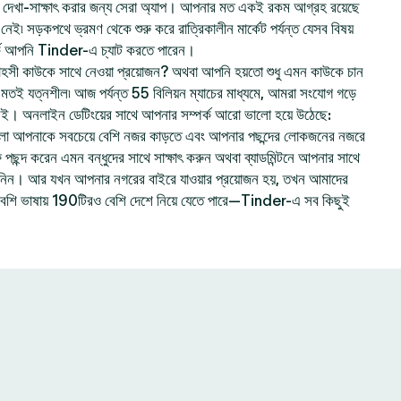
েখা-সাক্ষাৎ করার জন্য সেরা অ্যাপ। আপনার মত একই রকম আগ্রহ রয়েছে
ই৷ সড়কপথে ভ্রমণ থেকে শুরু করে রাত্রিকালীন মার্কেট পর্যন্ত যেসব বিষয়
ে আপনি Tinder-এ চ্যাট করতে পারেন।
হসী কাউকে সাথে নেওয়া প্রয়োজন? অথবা আপনি হয়তো শুধু এমন কাউকে চান
ার মতই যত্নশীল৷ আজ পর্যন্ত 55 বিলিয়ন ম্যাচের মাধ্যমে, আমরা সংযোগ গড়ে
নই। অনলাইন ডেটিংয়ের সাথে আপনার সম্পর্ক আরো ভালো হয়ে উঠেছে:
লো আপনাকে সবচেয়ে বেশি নজর কাড়তে এবং আপনার পছন্দের লোকজনের নজরে
ছন্দ করেন এমন বন্ধুদের সাথে সাক্ষাৎ করুন অথবা ব্যাডমিন্টনে আপনার সাথে
ে নিন। আর যখন আপনার নগরের বাইরে যাওয়ার প্রয়োজন হয়, তখন আমাদের
বেশি ভাষায় 190টিরও বেশি দেশে নিয়ে যেতে পারে—Tinder-এ সব কিছুই