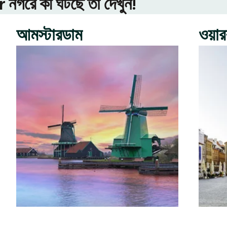
গরে কী ঘটছে তা দেখুন!
আমস্টারডাম
ওয়া