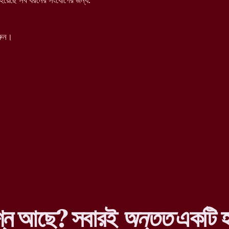
য়েছে সব ধরনের সংযোগের জন্য:
রুন।
শ্ন আছে? সবারই
অন্তত
একটি হ