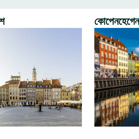
রশ
কোপেনহেগে