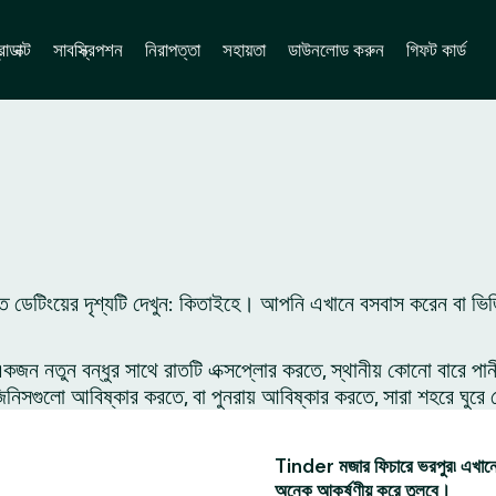
োডাক্ট
সাবস্ক্রিপশন
নিরাপত্তা
সহায়তা
ডাউনলোড করুন
গিফট কার্ড
ে ডেটিংয়ের দৃশ্যটি দেখুন: কিতাইহে। আপনি এখানে বসবাস করেন বা ভি
 নতুন বন্ধুর সাথে রাতটি এক্সপ্লোর করতে, স্থানীয় কোনো বারে পান
সগুলো আবিষ্কার করতে, বা পুনরায় আবিষ্কার করতে, সারা শহরে ঘুরে 
Tinder মজার ফিচারে ভরপুর৷ এখানে 
অনেক আকর্ষণীয় করে তুলবে।