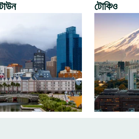
টাউন
টোকিও