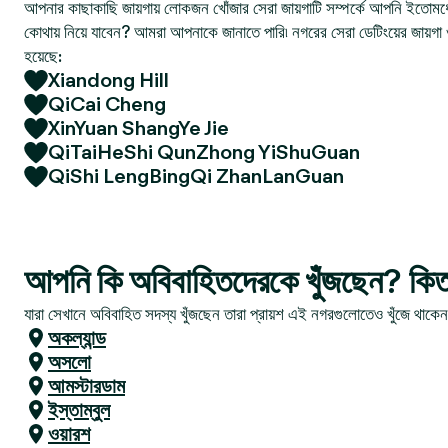
আপনার কাছাকাছি জায়গায় লোকজন খোঁজার সেরা জায়গাটি সম্পর্কে আপনি ইতোমধ্
কোথায় নিয়ে যাবেন? আমরা আপনাকে জানাতে পারি৷ নগরের সেরা ডেটিংয়ের জায়গা 
হয়েছে:
Xiandong Hill
QiCai Cheng
XinYuan ShangYe Jie
QiTaiHeShi QunZhong YiShuGuan
QiShi LengBingQi ZhanLanGuan
আপনি কি অবিবাহিতদেরকে খুঁজছেন? কি
যারা সেখানে অবিবাহিত সদস্য খুঁজছেন তারা প্রায়শ এই নগরগুলোতেও খুঁজে থাকে
অকল্যান্ড
অসলো
আমস্টারডাম
ইস্তাম্বুল
ওয়ারশ