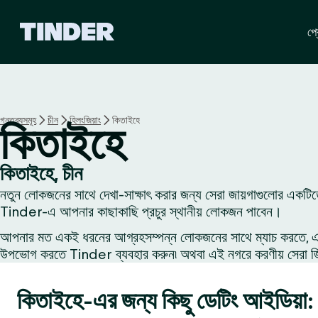
T
প্র
i
n
d
e
r
হো
গন্তব্যসমূহ
চীন
হিলংজিয়াং
কিতাইহে
কিতাইহে
ম
কিতাইহে, চীন
নতুন লোকজনের সাথে দেখা-সাক্ষাৎ করার জন্য সেরা জায়গাগুলোর একটিত
Tinder-এ আপনার কাছাকাছি প্রচুর স্থানীয় লোকজন পাবেন।
আপনার মত একই ধরনের আগ্রহসম্পন্ন লোকজনের সাথে ম্যাচ করতে, একজন
উপভোগ করতে Tinder ব্যবহার করুন৷ অথবা এই নগরে করণীয় সেরা জিনি
কিতাইহে-এর জন্য কিছু ডেটিং আইডিয়া: