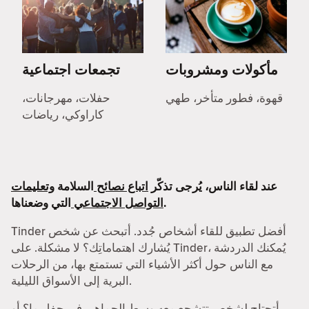
مأكولات ومشروبات
تجمعات اجتماعية
قهوة، فطور متأخر، طهي
حفلات، مهرجانات،
كاراوكي، رياضات
عند لقاء الناس، يُرجى تذكّر
اتباع نصائح
السلامة
وتعليمات
التي وضعناها.
التواصل الاجتماعي
Tinder أفضل تطبيق للقاء أشخاص جُدد. أتبحث عن شخص
يُشارك اهتماماتِك؟ لا مشكلة. على Tinder، يُمكنك الدردشة
مع الناس حول أكثر الأشياء التي تستمتع بها، من الرحلات
البرية إلى الأسواق الليلية.
أتحتاج لشخص تتشجع معه وسط الجماهير في حفل ما؟ أو