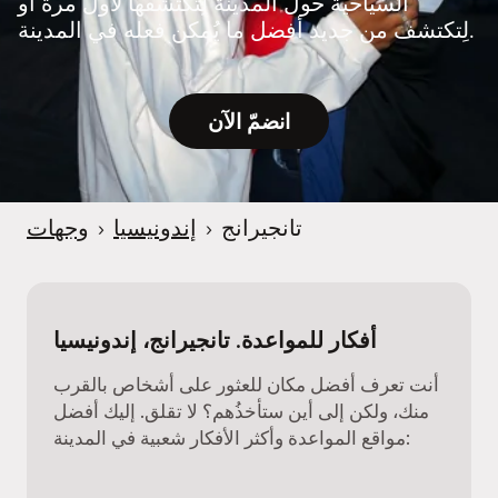
السياحية حول المدينة لِتكتشفها لأول مرة أو
e
لِتكتشف من جديد أفضل ما يُمكن فعله في المدينة.
r
انضمّ الآن
تانجيرانج
›
إندونيسيا
›
وجهات
أفكار للمواعدة. تانجيرانج، إندونيسيا
أنت تعرف أفضل مكان للعثور على أشخاص بالقرب
منك، ولكن إلى أين ستأخذُهم؟ لا تقلق. إليك أفضل
مواقع المواعدة وأكثر الأفكار شعبية في المدينة: