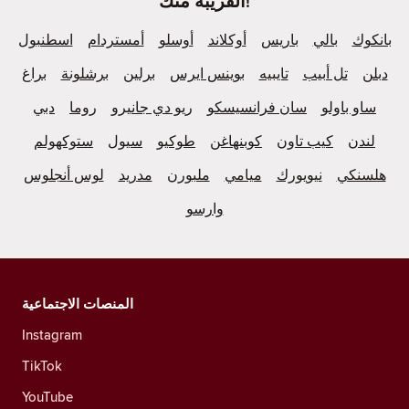
القريبة منك!
بانكوك
بالي
باريس
أوكلاند
أوسلو
أمستردام
اسطنبول
دبلن
تل أبيب
تايبيه
بوينس ايرس
برلين
برشلونة
براغ
ساو باولو
سان فرانسيسكو
ريو دي جانيرو
روما
دبي
لندن
كيب تاون
كوبنهاغن
طوكيو
سيول
ستوكهولم
هلسنكي
نيويورك
ميامي
ملبورن
مدريد
لوس أنجلوس
وارسو
المنصات الاجتماعية
Instagram
TikTok
YouTube