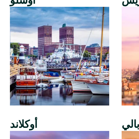
ريس
أوسلو
الي
أوكلاند