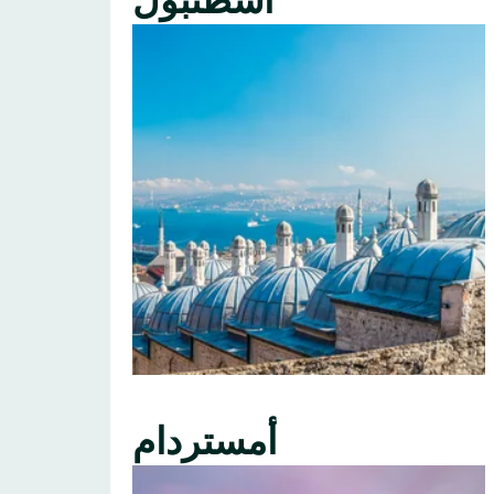
اسطنبول
أمستردام