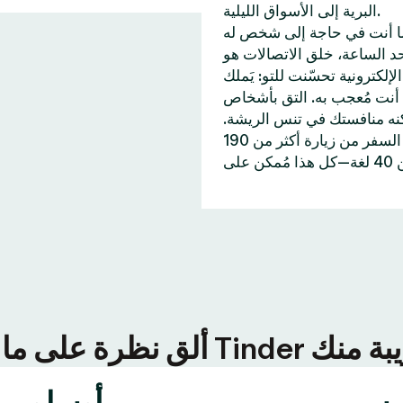
البرية إلى الأسواق الليلية.
ا أنت في حاجة إلى شخص له
 55 مليار إعجابات إلى حد الساعة، خلق الاتصالات هو
ّنت للتو: يَملك Tinder خاصيات تُساعدك على
أنت مُعجب به. التق بأشخاص
كنه منافستك في تنس الريشة.
وإن احتجت إلى اكتشاف أماكن جديدة، تُمكنك خاصية جواز السفر من زيارة أكثر من 190