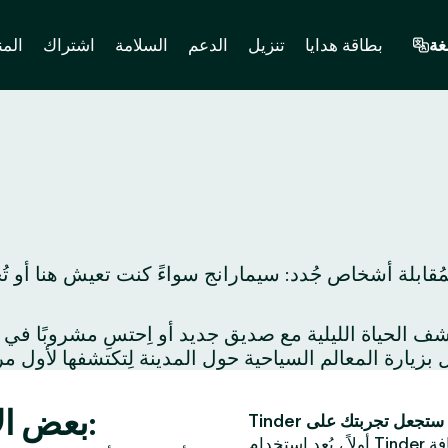
غة
بطاقة هدايا
تنزيل
الدعم
السلامة
اشتراك
المن
ُقابلة أشخاص جُدد: سيمارانج سواءً كنت تعيش هنا أو ت
بعض الأفكار لموعد مميز في سيمارانج:
فة