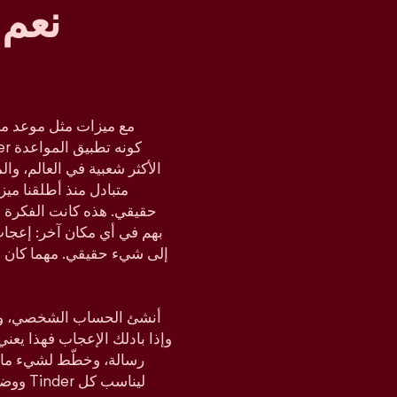
نعم 
مع ميزات مثل موعد مز
متبادل منذ أطلقنا مي
حقيقي. هذه كانت الفكرة د
بهم في أي مكان آخر: إعجا
إلى شيء حقيقي. مهما كان م
أنشئ الحساب الشخصي، وحدّ
وإذا بادلك الإعجاب فهذا يعن
رسالة، وخطّط لشيء ما،
ووضع ا