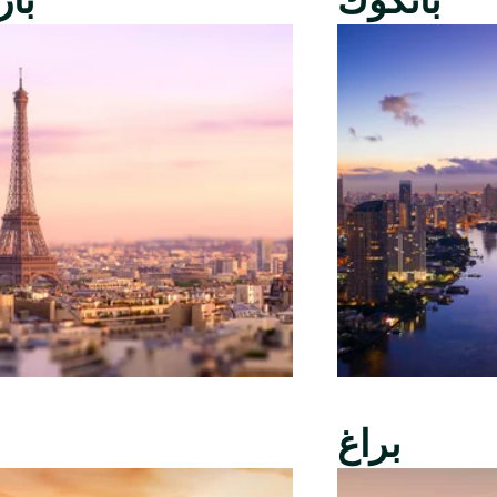
بانكوك
با
براغ
ب