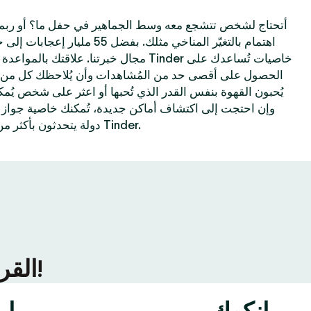
أتحتاج لشخص تتشجع معه وسط الجماهير في حفل ما؟ أو ربم
اهتمام بالتغيّر المناخي مثلك. بفضل
مجال خبرتنا. علاقتك بالمواعدة الإلكترونية تحس
الحصول على أقصى حد من المُشاهدات وأن يُلاحظك كل من 
يُحبون القهوة بنفس القدر الذي تُحبها أو اعثر على شخص يُم
دولة يتحدثون بأكثر من 40 لغة—كل هذا مُمكن على Tinder.
ألقِ نظرة على ما يحدث في المزيد من مُدن Tinder القريبة منك!