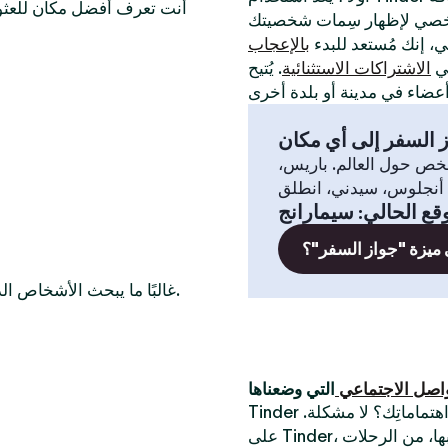
أنت تعرف أفضل مكان للعثور
لي، إنك مُستعد للبدء
بالإعجاب
في
الاشتراكات الاستثنائية
. يُتيح
 السفر إلى أي مكان
خص حول العالم. باريس،
قع الحالي
:
سيمارانج
 ميزة "جواز السفر"؟
غالبًا ما يبحث الأشخاص الذين يرغبون في التعرّف على أعضاء عازبين في هذه المدن أيضًا.
واصل الاجتماعي
Tinder أفضل تطبيق للقاء أشخاص جُدد. أتبحث عن شخص يُشارك اهتماماتِك؟ لا مشكلة.
على Tinder، يُمكنك الدردشة مع الناس حول أكثر الأشياء التي تستمتع بها، من الرحلات