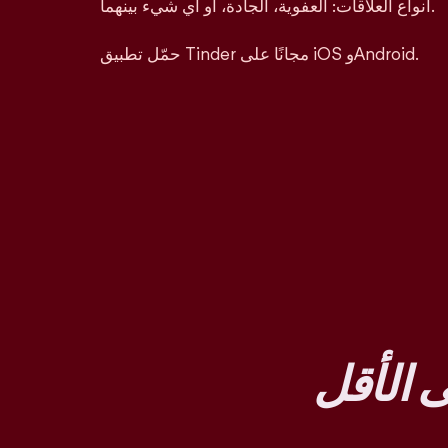
أنواع العلاقات: العفوية، الجادة، أو أي شيء بينهما.
حمّل تطبيق Tinder مجانًا على iOS وAndroid.
 الأقل