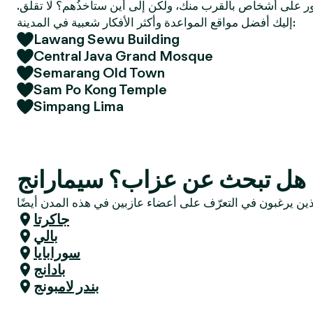
 على أشخاص بالقرب منك، ولكن إلى أين ستأخذُهم؟ لا تقلق.
e
إليك أفضل مواقع المواعدة وأكثر الأفكار شعبية في المدينة:
r
Lawang Sewu Building
Central Java Grand Mosque
Semarang Old Town
Sam Po Kong Temple
Simpang Lima
هل تبحث عن عزاب؟ سيمارانج
جاكرتا
بالي
سورابايا
بادانج
بندر لامبونج