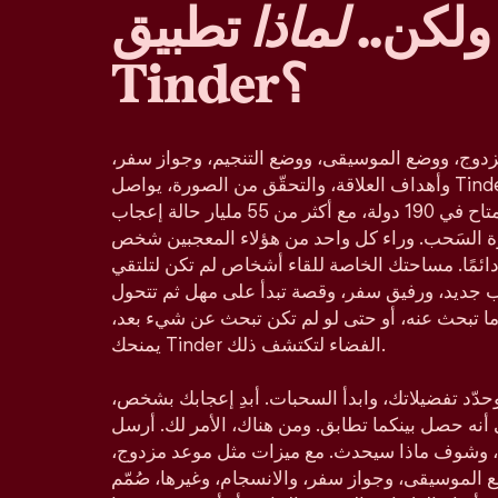
ولكن..
لماذا
تطبيق
Tinder؟
دوج، ووضع الموسيقى، ووضع التنجيم، وجواز سفر،
وأهداف العلاقة، والتحقّق من الصورة، يواصل Tinder كونه تطبيق المواعدة
الأكثر شعبية في العالم، والمتاح في 190 دولة، مع أكثر من 55 مليار حالة إعجاب
زة السَحب. وراء كل واحد من هؤلاء المعجبين شخص
ائمًا. مساحتك الخاصة للقاء أشخاص لم تكن لتلتقي
ب جديد، ورفيق سفر، وقصة تبدأ على مهل ثم تتحول
ا تبحث عنه، أو حتى لو لم تكن تبحث عن شيء بعد،
يمنحك Tinder الفضاء لتكتشف ذلك.
د تفضيلاتك، وابدأ السحبات. أبدِ إعجابك بشخص،
ي أنه حصل بينكما تطابق. ومن هناك، الأمر لك. أرسل
 وشوف ماذا سيحدث. مع ميزات مثل موعد مزدوج،
لموسيقى، وجواز سفر، والانسجام، وغيرها، صُمّم Tinder ليناسب كل