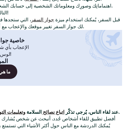
اهتماماتِك وصورِك ومعلوماتك الشخصية إلى حسابك الشخصي لإظهار سِمات شخصيتك.
!
التا
قبل السفر، يُمكنك استخدام ميزة
جواز السفر
، التي ستجدها 
لك جواز السفر تغيير موقعك والإعجاب مع أعضاء في مدينة أو بلدة أخرى.
خاصية جواز
الإعجاب بأي ش
لوس أنجلوس، سيدني، انطلق!
المو
ما هي
التي وضعناها.
عند لقاء الناس، يُرجى تذكّر
اتباع نصائح
السلامة
وتعليمات الت