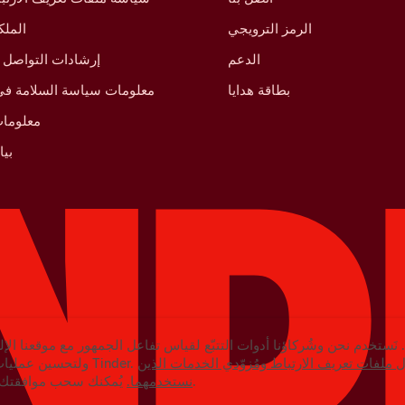
الرمز الترويجي
الملك
الدعم
إرشادات التواصل 
بطاقة هدايا
معلومات سياسة السلامة في 
معلومات
بي
نَستخدم نحن وشُركاؤنا أدوات التتبّع لقياس تفاعل الجمهور مع موقعنا الإل
ملفات تعريف الارتباط ومُزوّدي الخدمات الذين
ولتحسين عمليات التسويق الخاصة بـتطبيق Tinder.
يُمكنك سحب موافقتك في أي وقت في الإعدادات.
نستخدمهما.