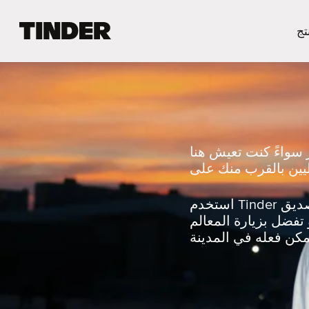
ا
تج
ل
ص
ف
ح
ة
ا
ل
ر
 سواءً كنت تعيش هنا
ئ
ي
س
ي
استخدم Tinder لتُبادل الإعجاب مع شخص يُشاركُك اهتماماتك أو استكشف الحياة الليلية مع صديق
ة
تفضل بزيارة المعالم
ل
ـ
T
i
n
d