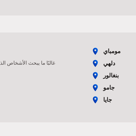
مومباي
دلهي
غالبًا ما يبحث الأشخاص ال
بنغالور
جامو
جايا