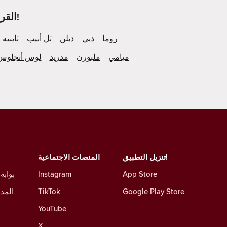
ألقِ نظرة على ما يحدث في المزيد من مُدن Tinder القريبة منك!
روما
دبي
دبلن
تل أبيب
تايبيه
ميامي
ملبورن
مدريد
لوس أنجلوس
تنزيل التطبيق!
المنصات الاجتماعية
App Store
Instagram
بوابة
Google Play Store
TikTok
المدو
YouTube
X