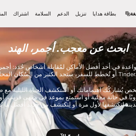
غة
بطاقة هدايا
تنزيل
الدعم
السلامة
اشتراك
المن
ابحث عن معجب. أجمر، الهند
واعدة في أحد أفضل الأماكن لمُقابلة أشخاص جُدد: أجمر
تُخطط للسفر، ستجد الكثير من السُكان المحليين بالقرب منك على Tinder.
بًا في حانة محلية أو استمتع بموعد في مقهى قريب. أو 