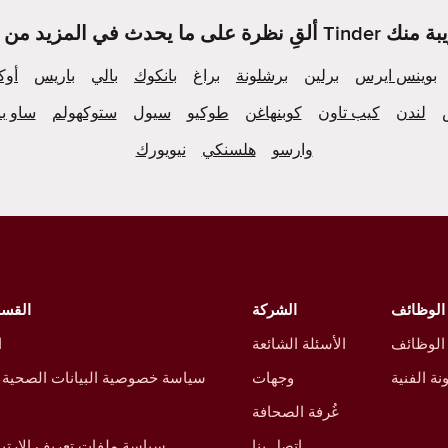
بوينس ايرس
برلين
برشلونة
براغ
بانكوك
بالي
باريس
أوك
لندن
كيب تاون
كوبنهاغن
طوكيو
سيول
ستوكهولم
ساو با
وارسو
هلسنكي
نيويورك
الوظائف
الشركة
القسم
 الوظائف
الأسئلة الشائعة
ا
نة الفنية
وجهات
سياسة خصوصية البيانات الصحية 
غُرفة الصحافة
اتصل بنا
سياسة ملفات تعريف الارتبا