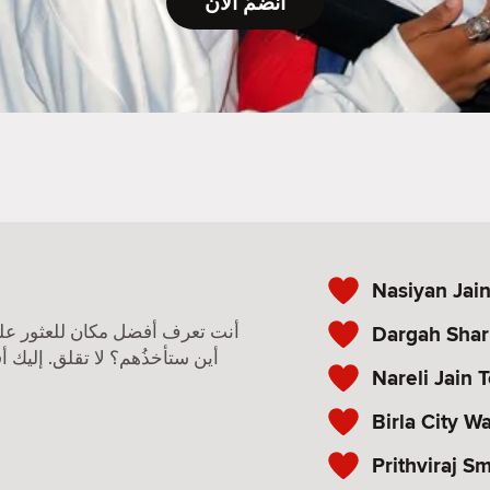
انضمّ الآن
Nasiyan Jai
Dargah Shari
أنت تعرف أفضل مكان للعثور عل
أين ستأخذُهم؟ لا تقلق. إليك أ
Nareli Jain 
Birla City W
Prithviraj 