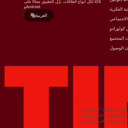
لكل أنواع العلاقات. نزّل التطبيق مجانًا على iOS
وAndroid.
ية الفكرية
العربية
الاجتماعي
كولورادو
 المجتمع
ان الوصول
كتروني ولنُقدّم لك العروض