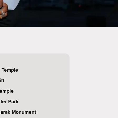
n Temple
ff
Temple
ater Park
Smarak Monument