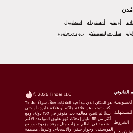
لاند
أوسلو
أمستردام
اسطنبول
ولو
سان فرانسيسكو
ريو دي جانيرو
 القانوني
© 2026 Tinder LLC
لخصوصية
Tinder هو المكان الذي تبدأ فيه العلاقات فعلاً، سواءً
كنت تبحث عن علاقة جادّة، أو علاقة عابرة، أو حتى
للمستهلك
شيئًا لم تتضح معالمه بعد. متوفر في 190 دولة، ومع
أكثر من 55 مليار إعجابًا، فهو تطبيق المواعدة الأكثر
الشروط
شعبية في العالم. ميزات مثل موعد مزدوج، ووضع
الموسيقى، وجواز سفر، والانسجام، وغيرها، مصممة
ط (كوكيز)