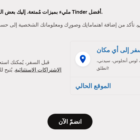
Tinder مليء بميزات مُمتعة. إليك بعض الميزات التي ستجعل تجربتك على Tinder أفضل.
. تأكد من إضافة اهتماماتِك وصورِك ومعلوماتك الشخصية إلى ح
فر إلى أي مكان
، لوس أنجلوس، سيدني،
قبل السفر، يُمكنك است
انطلق!
الاشتراكات الاستثنائية
. يُتيح
الموقع الحالي
انضمّ الآن