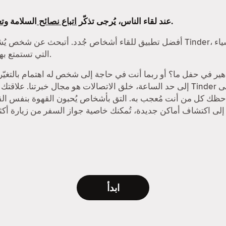
التي وضعناها.
عند لقاء الناس، يُرجى تذكّر
اتباع نصائح
السلامة
وتع
التي تستمتع بها، من الرحلات البرية إلى الأسواق الليلية.
إلى حد الساعة، خلق الاتصالات هو مجال خبرتنا. علاقتك بالمواعدة الإلكترونية ت
حظك كل من أنت مُعجب به. التق بأشخاص يُحبون القهوة بنفس القد
ابدأ