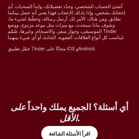
أنشئ الحساب الشخصي، وحدّد تفضيلاتك، وابدأ السحبات. أبدِ
إعجابك بشخص، وإذا بادلك الإعجاب فهذا يعني أنه حصل بينكما
تطابق. ومن هناك، الأمر لك. أرسل رسالة، وخطّط لشيء ما،
وشوف ماذا سيحدث. مع ميزات مثل موعد مزدوج، ووضع
الموسيقى، وجواز سفر، والانسجام، وغيرها، صُمّم Tinder
ليناسب كل أنواع العلاقات: العفوية، الجادة، أو أي شيء بينهما.
حمّل تطبيق Tinder مجانًا على iOS وAndroid.
أي أسئلة؟ الجميع يملك واحداً
على
.
الأقل
اقرأ الأسئلة الشائعة