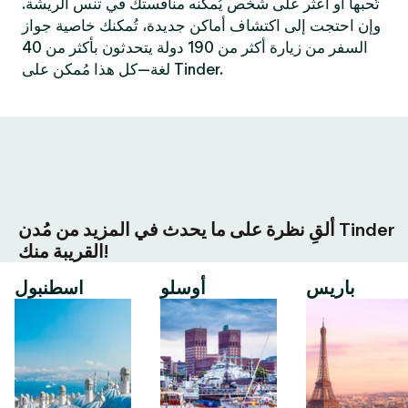
تُحبها أو اعثر على شخص يُمكنه منافستك في تنس الريشة.
وإن احتجت إلى اكتشاف أماكن جديدة، تُمكنك خاصية جواز
السفر من زيارة أكثر من 190 دولة يتحدثون بأكثر من 40
لغة—كل هذا مُمكن على Tinder.
ألقِ نظرة على ما يحدث في المزيد من مُدن Tinder
القريبة منك!
باريس
أوسلو
اسطنبول