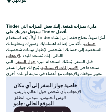
نيو دلهي
Tinder مليء بميزات مُمتعة. إليك بعض الميزات التي
ستجعل تجربتك على Tinder أفضل.
أولاً ، يُعد استخدام Tinder أمرًا سهلاً. تحتاج فقط إلى إنشاء
حساب
. تأكد من إضافة اهتماماتِك وصورِك ومعلوماتك
الشخصية إلى حسابك الشخصي لإظهار سِمات شخصيتك.
!
التالي، إنك مُستعد للبدء
بالإعجاب
قبل السفر، يُمكنك استخدام ميزة
جواز السفر
، التي
ستجدها في
الاشتراكات الاستثنائية
. يُتيح لك جواز السفر
تغيير موقعك والإعجاب مع أعضاء في مدينة أو بلدة أخرى.
خاصية جواز السفر إلى أي مكان
الإعجاب بأي شخص حول العالم. باريس،
لوس أنجلوس، سيدني، انطلق!
الموقع الحالي
:
جامو