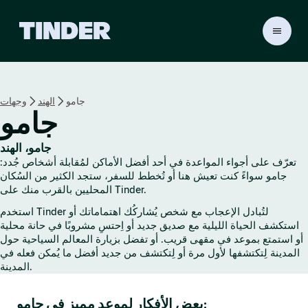
ا
ل
ص
ف
ح
جامو
الهند
وجهات
ة
جامو
ا
ل
ر
جامو، الهند
ئ
تعرّف على أجواء المواعدة في أحد أفضل الأماكن لمُقابلة أشخاص جُدد:
ي
جامو سواءً كنت تعيش هنا أو تُخطط للسفر، ستجد الكثير من السُكان
س
المحليين بالقرب منك على Tinder.
ي
استخدم Tinder لتُبادل الإعجاب مع شخص يُشاركُك اهتماماتك أو
ة
استكشف الحياة الليلية مع صديق جديد أو اِحتسِ مشروبًا في حانة محلية
ل
أو استمتع بموعد في مقهى قريب. أو تفضل بزيارة المعالم السياحية حول
ـ
المدينة لِتكتشفها لأول مرة أو لِتكتشف من جديد أفضل ما يُمكن فعله في
T
المدينة.
i
n
بعض الأفكار لموعد مميز في جامو:
d