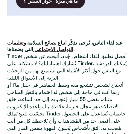
ما هي ميزة "جواز السفر"؟
عند لقاء الناس، يُرجى تذكّر
اتباع نصائح
السلامة
وتعليمات
التي وضعناها.
التواصل الاجتماعي
Tinder أفضل تطبيق للقاء أشخاص جُدد. أتبحث عن شخص
يُشارك اهتماماتِك؟ لا مشكلة. على Tinder، يُمكنك الدردشة
مع الناس حول أكثر الأشياء التي تستمتع بها، من الرحلات
البرية إلى الأسواق الليلية.
أتحتاج لشخص تتشجع معه وسط الجماهير في حفل ما؟ أو
ربما أنت في حاجة إلى شخص له اهتمام بالتغيّر المناخي
مثلك. بفضل 55 مليار إعجابات إلى حد الساعة، خلق
الاتصالات هو مجال خبرتنا. علاقتك بالمواعدة الإلكترونية
تحسّنت للتو: يَملك Tinder خاصيات تُساعدك على الحصول
على أقصى حد من المُشاهدات وأن يُلاحظك كل من أنت
مُعجب به. التق بأشخاص يُحبون القهوة بنفس القدر الذي