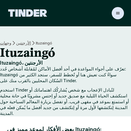
ا
ل
ص
ف
ح
Ituzaingó
الأرجنتين
وجهات
ة
Ituzaingó
ا
ل
ر
Ituzaingó، الأرجنتين
ئ
تعرّف على أجواء المواعدة في أحد أفضل الأماكن لمُقابلة أشخاص جُدد:
ي
Ituzaingó سواءً كنت تعيش هنا أو تُخطط للسفر، ستجد الكثير من
س
السُكان المحليين بالقرب منك على Tinder.
ي
استخدم Tinder لتُبادل الإعجاب مع شخص يُشاركُك اهتماماتك أو
ة
استكشف الحياة الليلية مع صديق جديد أو اِحتسِ مشروبًا في حانة محلية
ل
أو استمتع بموعد في مقهى قريب. أو تفضل بزيارة المعالم السياحية حول
ـ
المدينة لِتكتشفها لأول مرة أو لِتكتشف من جديد أفضل ما يُمكن فعله في
T
المدينة.
i
n
بعض الأفكار لموعد مميز في Ituzaingó:
d