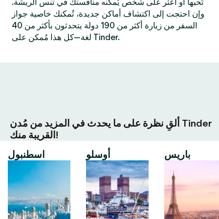
تُحبها أو اعثر على شخص يُمكنه منافستك في تنس الريشة.
وإن احتجت إلى اكتشاف أماكن جديدة، تُمكنك خاصية جواز
السفر من زيارة أكثر من 190 دولة يتحدثون بأكثر من 40
لغة—كل هذا مُمكن على Tinder.
ألقِ نظرة على ما يحدث في المزيد من مُدن Tinder
القريبة منك!
باريس
أوسلو
اسطنبول