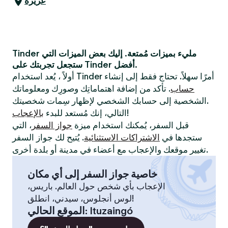
عزيزة
Tinder مليء بميزات مُمتعة. إليك بعض الميزات التي
ستجعل تجربتك على Tinder أفضل.
أولاً ، يُعد استخدام Tinder أمرًا سهلاً. تحتاج فقط إلى إنشاء
حساب
. تأكد من إضافة اهتماماتِك وصورِك ومعلوماتك
الشخصية إلى حسابك الشخصي لإظهار سِمات شخصيتك.
!
التالي، إنك مُستعد للبدء
بالإعجاب
قبل السفر، يُمكنك استخدام ميزة
جواز السفر
، التي
ستجدها في
الاشتراكات الاستثنائية
. يُتيح لك جواز السفر
تغيير موقعك والإعجاب مع أعضاء في مدينة أو بلدة أخرى.
خاصية جواز السفر إلى أي مكان
الإعجاب بأي شخص حول العالم. باريس،
لوس أنجلوس، سيدني، انطلق!
Ituzaingó
:
الموقع الحالي