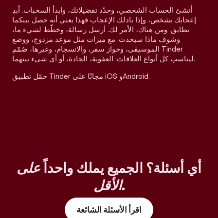
أنشئ الحساب الشخصي، وحدّد تفضيلاتك، وابدأ السحبات. أبدِ
إعجابك بشخص، وإذا بادلك الإعجاب فهذا يعني أنه حصل بينكما
تطابق. ومن هناك، الأمر لك. أرسل رسالة، وخطّط لشيء ما،
وشوف ماذا سيحدث. مع ميزات مثل موعد مزدوج، ووضع
الموسيقى، وجواز سفر، والانسجام، وغيرها، صُمّم Tinder
ليناسب كل أنواع العلاقات: العفوية، الجادة، أو أي شيء بينهما.
حمّل تطبيق Tinder مجانًا على iOS وAndroid.
أي أسئلة؟ الجميع يملك واحداً
على
.
الأقل
اقرأ الأسئلة الشائعة