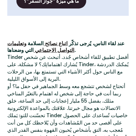
ما هي ميزة "جواز السفر"؟
عند لقاء الناس، يُرجى تذكّر
اتباع نصائح
السلامة
وتعليمات
التي وضعناها.
التواصل الاجتماعي
Tinder أفضل تطبيق للقاء أشخاص جُدد. أتبحث عن شخص
يُشارك اهتماماتِك؟ لا مشكلة. على Tinder، يُمكنك الدردشة
مع الناس حول أكثر الأشياء التي تستمتع بها، من الرحلات
البرية إلى الأسواق الليلية.
أتحتاج لشخص تتشجع معه وسط الجماهير في حفل ما؟ أو
ربما أنت في حاجة إلى شخص له اهتمام بالتغيّر المناخي
مثلك. بفضل 55 مليار إعجابات إلى حد الساعة، خلق
الاتصالات هو مجال خبرتنا. علاقتك بالمواعدة الإلكترونية
تحسّنت للتو: يَملك Tinder خاصيات تُساعدك على الحصول
على أقصى حد من المُشاهدات وأن يُلاحظك كل من أنت
مُعجب به. التق بأشخاص يُحبون القهوة بنفس القدر الذي