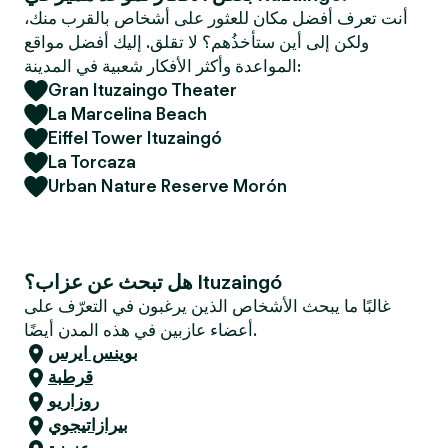
e
أنت تعرف أفضل مكان للعثور على أشخاص بالقرب منك،
r
ولكن إلى أين ستأخذُهم؟ لا تقلق. إليك أفضل مواقع
المواعدة وأكثر الأفكار شعبية في المدينة:
Gran Ituzaingo Theater
La Marcelina Beach
Eiffel Tower Ituzaingó
La Torcaza
Urban Nature Reserve Morón
هل تبحث عن عزاب؟ Ituzaingó
غالبًا ما يبحث الأشخاص الذين يرغبون في التعرّف على
أعضاء عازبين في هذه المدن أيضًا.
بوينس ايرس
قرطبة
روزاريو
بيرازاتيجوي