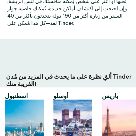
تُحبها أو اعثر على شخص يُمكنه منافستك في تنس الريشة.
وإن احتجت إلى اكتشاف أماكن جديدة، تُمكنك خاصية جواز
السفر من زيارة أكثر من 190 دولة يتحدثون بأكثر من 40
لغة—كل هذا مُمكن على Tinder.
ألقِ نظرة على ما يحدث في المزيد من مُدن Tinder
القريبة منك!
باريس
أوسلو
اسطنبول