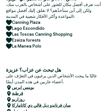
e
أنت تعرف أفضل مكان للعثور على أشخاص بالقرب منك،
r
ولكن إلى أين ستأخذُهم؟ لا تقلق. إليك أفضل مواقع
المواعدة وأكثر الأفكار شعبية في المدينة:
Canning Plaza
Lago Escondido
Las Toscas Canning Shopping
Ezeiza forests
La Manea Polo
هل تبحث عن عزاب؟ عزيزة
غالبًا ما يبحث الأشخاص الذين يرغبون في التعرّف على
أعضاء عازبين في هذه المدن أيضًا.
بوينس ايرس
قرطبة
روزاريو
سان فرناندو ديل فالي دي كاتاماركا