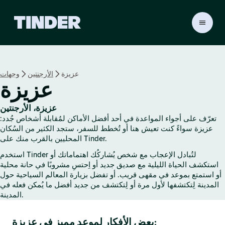
ا
ل
ص
ف
ح
عزيزة
الأرجنتين
وجهات
ة
عزيزة
ا
ل
ر
عزيزة، الأرجنتين
ئ
تعرّف على أجواء المواعدة في أحد أفضل الأماكن لمُقابلة أشخاص جُدد:
ي
عزيزة سواءً كنت تعيش هنا أو تُخطط للسفر، ستجد الكثير من السُكان
س
المحليين بالقرب منك على Tinder.
ي
استخدم Tinder لتُبادل الإعجاب مع شخص يُشاركُك اهتماماتك أو
ة
استكشف الحياة الليلية مع صديق جديد أو اِحتسِ مشروبًا في حانة محلية
ل
أو استمتع بموعد في مقهى قريب. أو تفضل بزيارة المعالم السياحية حول
ـ
المدينة لِتكتشفها لأول مرة أو لِتكتشف من جديد أفضل ما يُمكن فعله في
T
المدينة.
i
n
بعض الأفكار لموعد مميز في عزيزة:
d