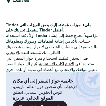
سان ميغيل
Tinder مليء بميزات مُمتعة. إليك بعض الميزات التي
ستجعل تجربتك على Tinder أفضل.
أولاً ، يُعد استخدام Tinder أمرًا سهلاً. تحتاج فقط إلى إنشاء
حساب
. تأكد من إضافة اهتماماتِك وصورِك ومعلوماتك
الشخصية إلى حسابك الشخصي لإظهار سِمات شخصيتك.
!
التالي، إنك مُستعد للبدء
بالإعجاب
قبل السفر، يُمكنك استخدام ميزة
جواز السفر
، التي
ستجدها في
الاشتراكات الاستثنائية
. يُتيح لك جواز السفر
تغيير موقعك والإعجاب مع أعضاء في مدينة أو بلدة أخرى.
خاصية جواز السفر إلى أي مكان
الإعجاب بأي شخص حول العالم. باريس،
لوس أنجلوس، سيدني، انطلق!
الموقع الحالي
:
عزيزة