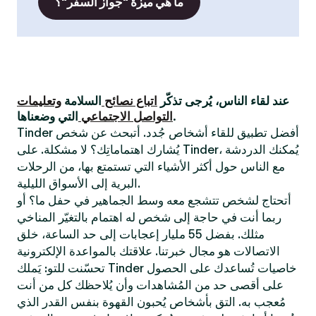
ما هي ميزة "جواز السفر"؟
عند لقاء الناس، يُرجى تذكّر
اتباع نصائح
السلامة
وتعليمات
التي وضعناها.
التواصل الاجتماعي
Tinder أفضل تطبيق للقاء أشخاص جُدد. أتبحث عن شخص
يُشارك اهتماماتِك؟ لا مشكلة. على Tinder، يُمكنك الدردشة
مع الناس حول أكثر الأشياء التي تستمتع بها، من الرحلات
البرية إلى الأسواق الليلية.
أتحتاج لشخص تتشجع معه وسط الجماهير في حفل ما؟ أو
ربما أنت في حاجة إلى شخص له اهتمام بالتغيّر المناخي
مثلك. بفضل 55 مليار إعجابات إلى حد الساعة، خلق
الاتصالات هو مجال خبرتنا. علاقتك بالمواعدة الإلكترونية
تحسّنت للتو: يَملك Tinder خاصيات تُساعدك على الحصول
على أقصى حد من المُشاهدات وأن يُلاحظك كل من أنت
مُعجب به. التق بأشخاص يُحبون القهوة بنفس القدر الذي