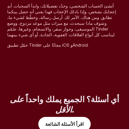
أنشئ الحساب الشخصي، وحدّد تفضيلاتك، وابدأ السحبات. أبدِ
إعجابك بشخص، وإذا بادلك الإعجاب فهذا يعني أنه حصل بينكما
تطابق. ومن هناك، الأمر لك. أرسل رسالة، وخطّط لشيء ما،
وشوف ماذا سيحدث. مع ميزات مثل موعد مزدوج، ووضع
الموسيقى، وجواز سفر، والانسجام، وغيرها، صُمّم Tinder
ليناسب كل أنواع العلاقات: العفوية، الجادة، أو أي شيء بينهما.
حمّل تطبيق Tinder مجانًا على iOS وAndroid.
أي أسئلة؟ الجميع يملك واحداً
على
.
الأقل
اقرأ الأسئلة الشائعة