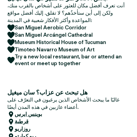
e
أنت تعرف أفضل مكان للعثور على أشخاص بالقرب منك،
r
ولكن إلى أين ستأخذُهم؟ لا تقلق. إليك أفضل مواقع
المواعدة وأكثر الأفكار شعبية في المدينة:
San Miguel Aerobic Corridor
San Miguel Arcángel Cathedral
Museum Historical House of Tucuman
Timoteo Navarro Museum of Art
Try a new local restaurant, bar or attend an
event or meet up together
هل تبحث عن عزاب؟ سان ميغيل
غالبًا ما يبحث الأشخاص الذين يرغبون في التعرّف على
أعضاء عازبين في هذه المدن أيضًا.
بوينس ايرس
قرطبة
روزاريو
ريو كوارتو