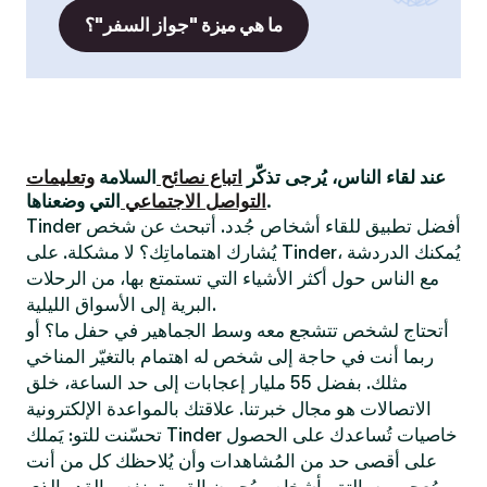
ما هي ميزة "جواز السفر"؟
عند لقاء الناس، يُرجى تذكّر
اتباع نصائح
السلامة
وتعليمات
التي وضعناها.
التواصل الاجتماعي
Tinder أفضل تطبيق للقاء أشخاص جُدد. أتبحث عن شخص
يُشارك اهتماماتِك؟ لا مشكلة. على Tinder، يُمكنك الدردشة
مع الناس حول أكثر الأشياء التي تستمتع بها، من الرحلات
البرية إلى الأسواق الليلية.
أتحتاج لشخص تتشجع معه وسط الجماهير في حفل ما؟ أو
ربما أنت في حاجة إلى شخص له اهتمام بالتغيّر المناخي
مثلك. بفضل 55 مليار إعجابات إلى حد الساعة، خلق
الاتصالات هو مجال خبرتنا. علاقتك بالمواعدة الإلكترونية
تحسّنت للتو: يَملك Tinder خاصيات تُساعدك على الحصول
على أقصى حد من المُشاهدات وأن يُلاحظك كل من أنت