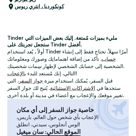
كونكورديا ، انتري ريوس
Tinder مليء بميزات مُمتعة. إليك بعض الميزات التي
ستجعل تجربتك على Tinder أفضل.
أولاً ، يُعد استخدام Tinder أمرًا سهلاً. تحتاج فقط إلى إنشاء
حساب
. تأكد من إضافة اهتماماتِك وصورِك ومعلوماتك
الشخصية إلى حسابك الشخصي لإظهار سِمات شخصيتك.
!
التالي، إنك مُستعد للبدء
بالإعجاب
قبل السفر، يُمكنك استخدام ميزة
جواز السفر
، التي
ستجدها في
الاشتراكات الاستثنائية
. يُتيح لك جواز السفر
تغيير موقعك والإعجاب مع أعضاء في مدينة أو بلدة أخرى.
خاصية جواز السفر إلى أي مكان
الإعجاب بأي شخص حول العالم. باريس،
لوس أنجلوس، سيدني، انطلق!
الموقع الحالي
:
سان ميغيل