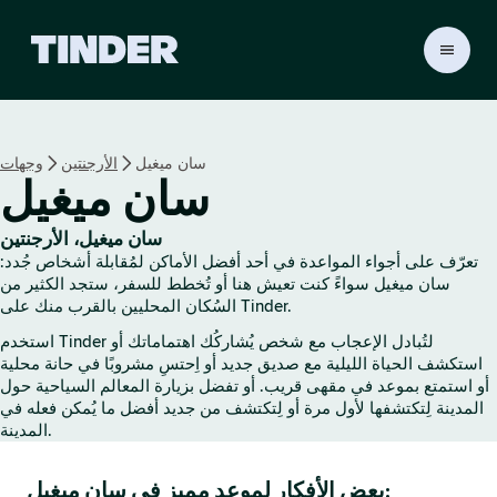
ا
ل
ص
ف
ح
سان ميغيل
الأرجنتين
وجهات
ة
سان ميغيل
ا
ل
ر
سان ميغيل، الأرجنتين
ئ
تعرّف على أجواء المواعدة في أحد أفضل الأماكن لمُقابلة أشخاص جُدد:
ي
سان ميغيل سواءً كنت تعيش هنا أو تُخطط للسفر، ستجد الكثير من
س
السُكان المحليين بالقرب منك على Tinder.
ي
استخدم Tinder لتُبادل الإعجاب مع شخص يُشاركُك اهتماماتك أو
ة
استكشف الحياة الليلية مع صديق جديد أو اِحتسِ مشروبًا في حانة محلية
ل
أو استمتع بموعد في مقهى قريب. أو تفضل بزيارة المعالم السياحية حول
ـ
المدينة لِتكتشفها لأول مرة أو لِتكتشف من جديد أفضل ما يُمكن فعله في
T
المدينة.
i
n
بعض الأفكار لموعد مميز في سان ميغيل:
d