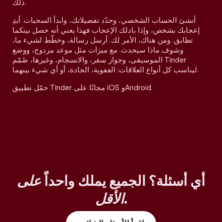
ذلك.
أنشئ الحساب الشخصي، وحدّد تفضيلاتك، وابدأ السحبات. أبدِ
إعجابك بشخص، وإذا بادلك الإعجاب فهذا يعني أنه حصل بينكما
تطابق. ومن هناك، الأمر لك. أرسل رسالة، وخطّط لشيء ما،
وشوف ماذا سيحدث. مع ميزات مثل موعد مزدوج، ووضع
الموسيقى، وجواز سفر، والانسجام، وغيرها، صُمّم Tinder
ليناسب كل أنواع العلاقات: العفوية، الجادة، أو أي شيء بينهما.
حمّل تطبيق Tinder مجانًا على iOS وAndroid.
أي أسئلة؟ الجميع يملك واحداً
على
.
الأقل