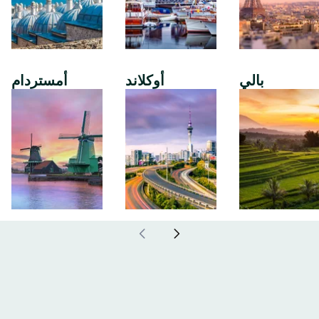
بالي
أوكلاند
أمستردام