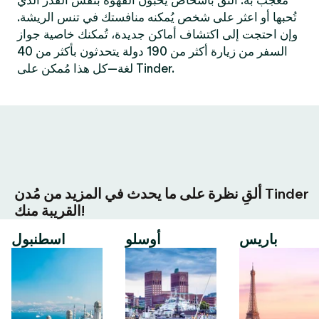
مُعجب به. التق بأشخاص يُحبون القهوة بنفس القدر الذي
تُحبها أو اعثر على شخص يُمكنه منافستك في تنس الريشة.
وإن احتجت إلى اكتشاف أماكن جديدة، تُمكنك خاصية جواز
السفر من زيارة أكثر من 190 دولة يتحدثون بأكثر من 40
لغة—كل هذا مُمكن على Tinder.
ألقِ نظرة على ما يحدث في المزيد من مُدن Tinder
القريبة منك!
باريس
أوسلو
اسطنبول