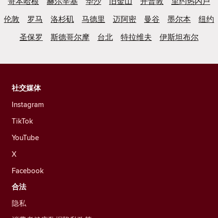
哥本哈根
赫尔辛基
华沙
旧金山
开普敦
里约热内卢
伦敦
罗马
洛杉矶
马德里
迈阿密
曼谷
墨尔本
纽约
圣保罗
斯德哥尔摩
台北
特拉维夫
伊斯坦布尔
社交媒体
Instagram
TikTok
YouTube
X
Facebook
合法
隐私