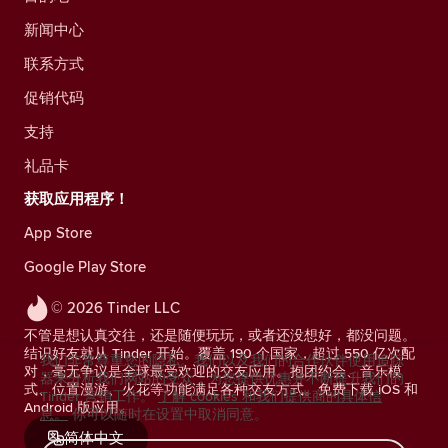
新闻中心
联系方式
促销代码
支持
礼品卡
获取应用程序！
App Store
Google Play Store
© 2026 Tinder LLC
不管是想认真交往，还是随便玩玩，或者还没想好，都没问题。
结识好友就从 Tinder 开始。覆盖 190 个国家，超过 550 亿次配
我们非常尊重您的隐私。我们以及我们的合作伙伴使用追踪
对，毫无争议是全球最受欢迎的交友应用。抱团约会、音乐模
器来分析我们网站的受众，为您提供优惠并不断提升我们的
式、位置漫游、火花等功能满足各种交友方式。免费下载 iOS 和
Tinder 营销工作。
了解 cookies 和我们提供商的具体信
Android 版应用。
息。
你可以随时在设置中取消同意。
简体中文