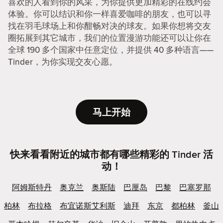
喜欢的人看到你的风采，为你提供更加精彩的在线约会
体验。你可以结识和你一样喜爱咖啡的朋友，也可以寻
找在羽毛球场上和你酣畅对决的球友。如果你想将交友
圈拓展到其它城市，我们的位置漫游功能还可以让你在
全球 190 多个国家中任意定位，并提供 40 多种语言——
Tinder，为你实现交友心愿。
马上开始
快来看看附近的城市都有哪些精彩的 Tinder 活
动！
阿姆斯特丹
奥克兰
奥斯陆
巴厘岛
巴黎
巴塞罗那
柏林
布拉格
布宜诺斯艾利斯
迪拜
东京
都柏林
釜山