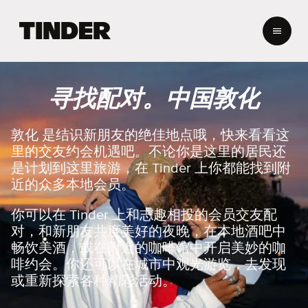
T
i
n
d
e
寻找配对。中国敦化
r
首
页
敦化 是结识新朋友的绝佳地点哦，快来看看这
里的交友约会机遇吧。不论你是这里的居民还
是计划到这里旅游，在 Tinder 上你都能找到附
近的众多本地会员。
你可以在 Tinder 上和志趣相投的会员交友配
对，和新朋友共度美好的夜晚，在本地酒吧中
畅饮美酒，或在附近的咖啡馆中开启美妙的咖
啡约会。你还可以在城市中观光游览，去发现
或重新探索各种精彩活动。