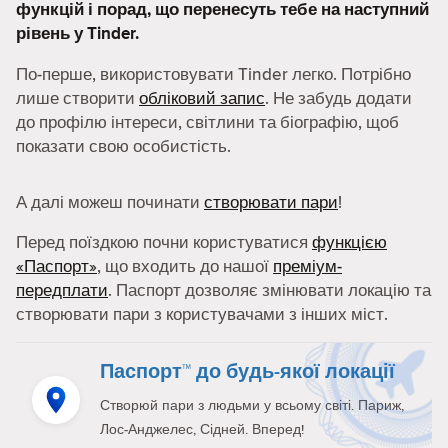
функцій і порад, що перенесуть тебе на наступний
рівень у Tinder.
По-перше, використовувати Tinder легко. Потрібно
лише створити
обліковий запис
. Не забудь додати
до профілю інтереси, світлини та біографію, щоб
показати свою особистість.
А далі можеш починати
створювати пари
!
Перед поїздкою почни користуватися
функцією
«Паспорт»
, що входить до нашої
преміум-
передплати
. Паспорт дозволяє змінювати локацію та
створювати пари з користувачами з інших міст.
Паспорт™ до будь-якої локації
Створюй пари з людьми у всьому світі. Париж,
Лос-Анджелес, Сідней. Вперед!