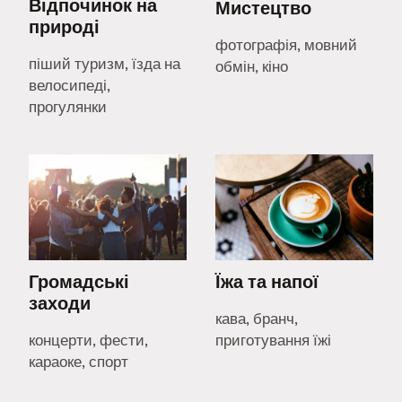
Відпочинок на
Мистецтво
природі
фотографія, мовний
піший туризм, їзда на
обмін, кіно
велосипеді,
прогулянки
Громадські
Їжа та напої
заходи
кава, бранч,
концерти, фести,
приготування їжі
караоке, спорт