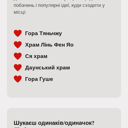
побачень і популярні ідеї, куди сходити у
місці:
Гора Тяньчжу
Храм Лінь Фен Яо
Ся храм
Даунський храм
Гора Гуше
Шукаєш одинаків/одиначок?