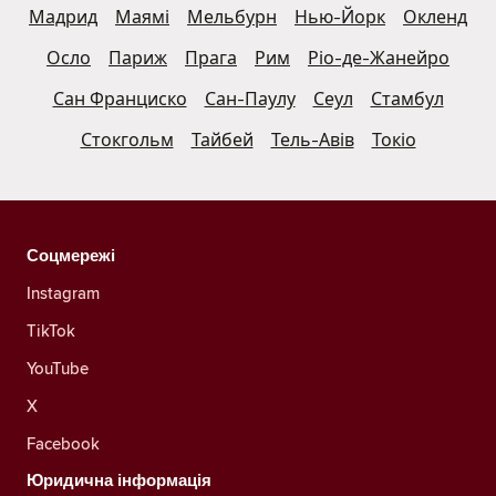
Мадрид
Маямі
Мельбурн
Нью-Йорк
Окленд
Осло
Париж
Прага
Рим
Ріо-де-Жанейро
Сан Франциско
Сан-Паулу
Сеул
Стамбул
Стокгольм
Тайбей
Тель-Авів
Токіо
Соцмережі
Instagram
TikTok
YouTube
X
Facebook
Юридична інформація