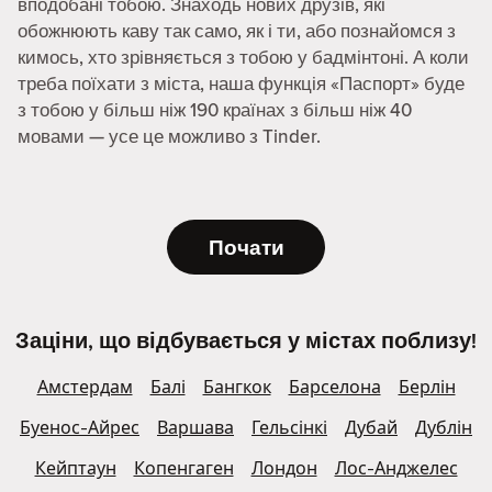
вподобані тобою. Знаходь нових друзів, які
обожнюють каву так само, як і ти, або познайомся з
кимось, хто зрівняється з тобою у бадмінтоні. А коли
треба поїхати з міста, наша функція «Паспорт» буде
з тобою у більш ніж 190 країнах з більш ніж 40
мовами — усе це можливо з Tinder.
Почати
Заціни, що відбувається у містах поблизу!
Амстердам
Балі
Бангкок
Барселона
Берлін
Буенос-Айрес
Варшава
Гельсінкі
Дубай
Дублін
Кейптаун
Копенгаген
Лондон
Лос-Анджелес