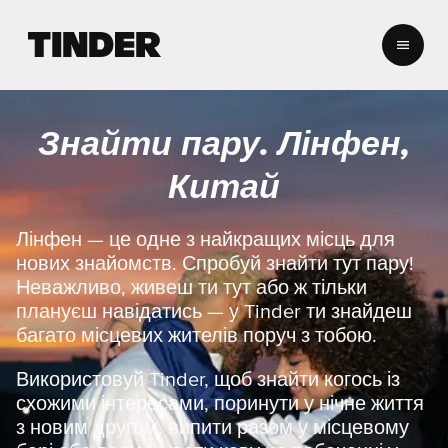
Г
о
л
о
в
Знайти пару. Лінфен,
н
а
Китай
с
т
о
Лінфен — це одне з найкращих місць для
р
нових знайомств. Спробуй знайти тут пару!
і
Неважливо, живеш ти тут або ж тільки
н
плануєш навідатись — у Tinder ти знайдеш
к
багато місцевих жителів поруч з тобою.
а
T
i
Використовуй Tinder, щоб знайти когось із
n
схожими інтересами, поринути у нічне життя
d
з новим другом, випити разом у місцевому
e