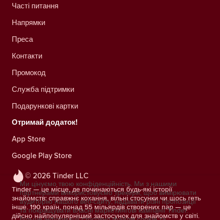
Часті питання
Напрямки
Преса
Контакти
Промокод
Служба підтримки
Подарункові картки
Отримай додаток!
App Store
Google Play Store
© 2026 Tinder LLC
Ми цінуємо твою конфіденційність. Ми з нашими
Tinder — це місце, де починаються будь-які історії
партнерами використовуємо трекери, щоб вимірювати
знайомств: справжнє кохання, вільні стосунки чи щось геть
аудиторію нашого веб-сайту, надавати різні пропозиції
інше. 190 країн, понад 55 мільярдів створених пар — це
та покращувати власні маркетингові кампанії Tinder.
дійсно найпопулярніший застосунок для знайомств у світі.
Більше інформації стосовно файлів cookie та