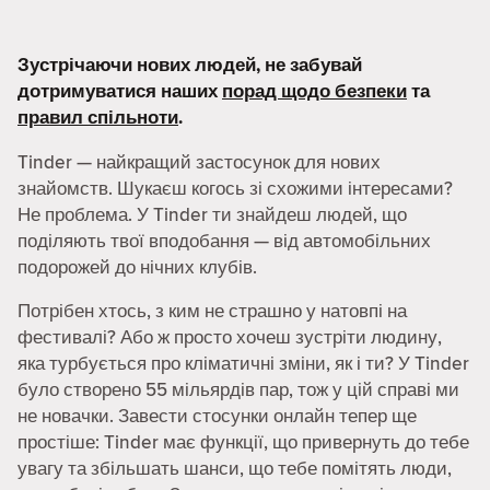
Зустрічаючи нових людей, не забувай
дотримуватися наших
порад щодо безпеки
та
правил спільноти
.
Tinder — найкращий застосунок для нових
знайомств. Шукаєш когось зі схожими інтересами?
Не проблема. У Tinder ти знайдеш людей, що
поділяють твої вподобання — від автомобільних
подорожей до нічних клубів.
Потрібен хтось, з ким не страшно у натовпі на
фестивалі? Або ж просто хочеш зустріти людину,
яка турбується про кліматичні зміни, як і ти? У Tinder
було створено 55 мільярдів пар, тож у цій справі ми
не новачки. Завести стосунки онлайн тепер ще
простіше: Tinder має функції, що привернуть до тебе
увагу та збільшать шанси, що тебе помітять люди,