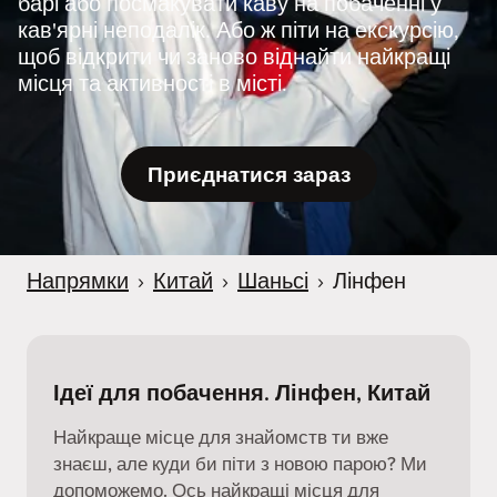
барі або посмакувати каву на побаченні у
r
кав'ярні неподалік. Або ж піти на екскурсію,
щоб відкрити чи заново віднайти найкращі
місця та активності в місті.
Приєднатися зараз
Напрямки
›
Китай
›
Шаньсі
›
Лінфен
Ідеї для побачення. Лінфен, Китай
Найкраще місце для знайомств ти вже
знаєш, але куди би піти з новою парою? Ми
допоможемо. Ось найкращі місця для