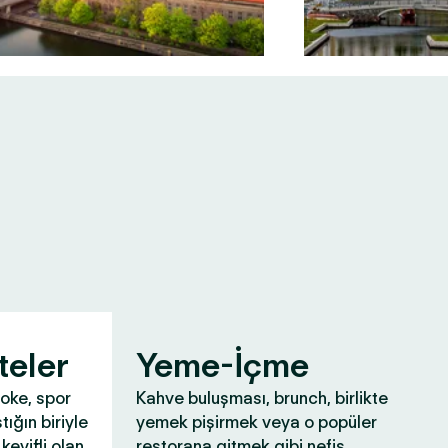
teler
Yeme-İçme
aoke, spor
Kahve buluşması, brunch, birlikte
tığın biriyle
yemek pişirmek veya o popüler
keyifli olan
restorana gitmek gibi nefis