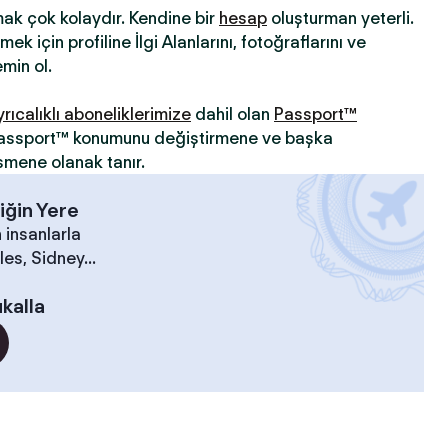
mak çok kolaydır. Kendine bir
hesap
oluşturman yeterli.
ek için profiline İlgi Alanlarını, fotoğraflarını ve
min ol.
yrıcalıklı aboneliklerimize
dahil olan
Passport™
 Passport™ konumunu değiştirmene ve başka
şmene olanak tanır.
iğin Yere
 insanlarla
es, Sidney...
kalla