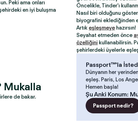
sun. Peki ama onları
Öncelikle, Tinder'ı kullan
şehirdeki en iyi buluşma
Nasıl biri olduğunu gösterm
biyografini eklediğinden e
Artık
eşleşmeye
hazırsın!
Seyahat etmeden önce
a
özelliğini
kullanabilirsin.
şehirlerdeki üyelerle eşle
Passport™'la İsted
Dünyanın her yerinden
eşleş. Paris, Los Angel
? Mukalla
Hemen başla!
Şu Anki Konum
:
Mu
irlere de bakar.
Passport nedir?