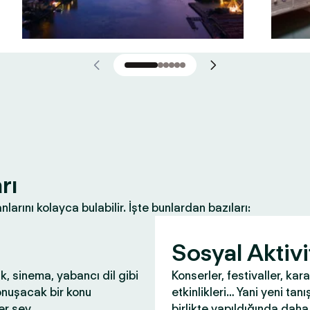
rı
nlarını kolayca bulabilir. İşte bunlardan bazıları:
Sosyal Aktivi
ık, sinema, yabancı dil gibi
Konserler, festivaller, kar
onuşacak bir konu
etkinlikleri… Yani yeni tanış
r şey.
birlikte yapıldığında daha 