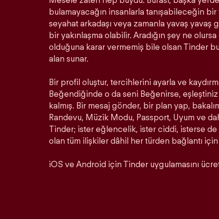
Mesele zaten hep buydu. Burası, başka yerde 
bulamayacağın insanlarla tanışabileceğin bir ye
seyahat arkadaşı veya zamanla yavaş yavaş ge
bir yakınlaşma olabilir. Aradığın şey ne olurs
olduğuna karar vermemiş bile olsan Tinder b
alan sunar.
Bir profil oluştur, tercihlerini ayarla ve kaydırm
Beğendiğinde o da seni Beğenirse, eşleştiniz 
kalmış. Bir mesaj gönder, bir plan yap, bakalı
Randevu, Müzik Modu, Passport, Uyum ve daha 
Tinder; ister eğlencelik, ister ciddi, isterse de
olan tüm ilişkiler dâhil her türden bağlantı için
iOS ve Android için Tinder uygulamasını ücrets