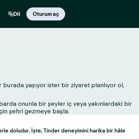
Dil
Oturum aç
 burada yaşıyor ister bir ziyaret planlıyor ol,
r barda onunla bir şeyler iç veya yakınlardaki bir
için şehri gezmeye başla.
erle doludur. İşte, Tinder deneyimini harika bir hâle