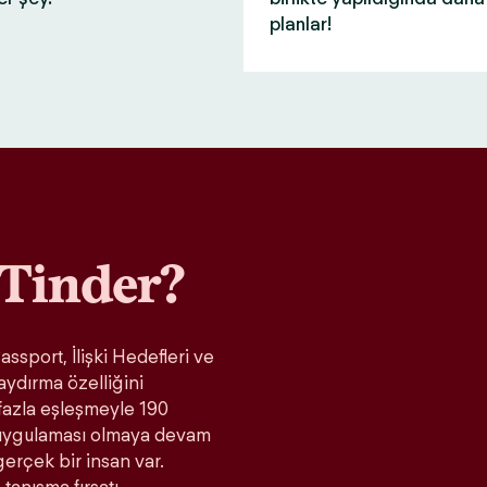
planlar!
Tinder?
ssport, İlişki Hedefleri ve
aydırma özelliğini
fazla eşleşmeyle 190
t uygulaması olmaya devam
gerçek bir insan var.