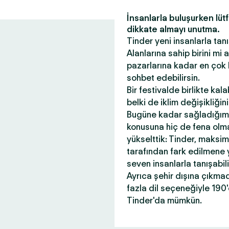
İnsanlarla buluşurken lüt
dikkate almayı unutma.
Tinder yeni insanlarla tanı
Alanlarına sahip birini mi
pazarlarına kadar en çok 
sohbet edebilirsin.
Bir festivalde birlikte kal
belki de iklim değişikliği
Bugüne kadar sağladığım
konusuna hiç de fena olmad
yükselttik: Tinder, maksi
tarafından fark edilmene 
seven insanlarla tanışabil
Ayrıca şehir dışına çıkma
fazla dil seçeneğiyle 190
Tinder'da mümkün.