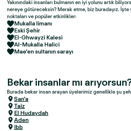
Yakınındaki insanları bulmanın en iyi yolunu artık biliyor
nereye götüreceksin? Merak etme, biz buradayız. İşte 
noktaları ve popüler etkinlikler:
Mukalla limanı
Eski Şehir
El-Ghwayzi Kalesi
Al-Mukalla Halici
Mae'en sultanın sarayı
Bekar insanlar mı arıyorsun
Burada bekar insan arayan üyelerimiz genellikle şu şeh
San'a
Taiz
El Hudaydah
Aden
Ibb