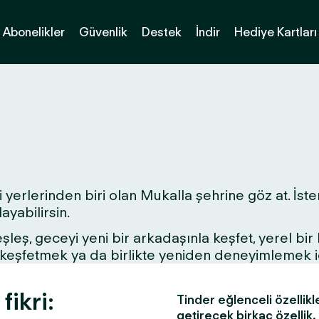
Abonelikler
Güvenlik
Destek
İndir
Hediye Kartları
 yerlerinden biri olan Mukalla şehrine göz at. İster
yabilirsin.
 eşleş, geceyi yeni bir arkadaşınla keşfet, yerel bi
ri keşfetmek ya da birlikte yeniden deneyimlemek 
fikri:
Tinder eğlenceli özellikl
getirecek birkaç özellik.