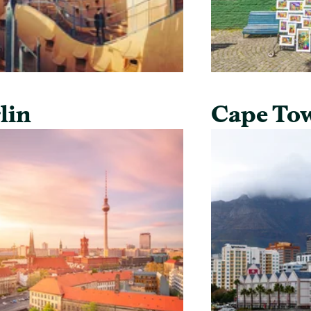
lin
Cape To