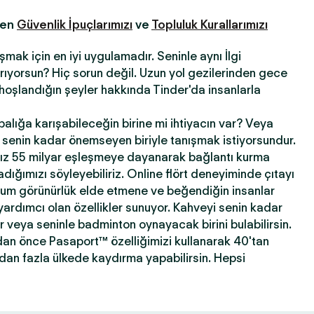
fen
Güvenlik İpuçlarımızı
ve
Topluluk Kurallarımızı
şmak için en iyi uygulamadır. Seninle aynı İlgi
 arıyorsun? Hiç sorun değil. Uzun yol gezilerinden gece
hoşlandığın şeyler hakkında Tinder'da insanlarla
abalığa karışabileceğin birine mi ihtiyacın var? Veya
ni senin kadar önemseyen biriyle tanışmak istiyorsundur.
ız 55 milyar eşleşmeye dayanarak bağlantı kurma
ığımızı söyleyebiliriz. Online flört deneyiminde çıtayı
mum görünürlük elde etmene ve beğendiğin insanlar
yardımcı olan özellikler sunuyor. Kahveyi senin kadar
ir veya seninle badminton oynayacak birini bulabilirsin.
dan önce Pasaport™ özelliğimizi kullanarak 40'tan
'dan fazla ülkede kaydırma yapabilirsin. Hepsi