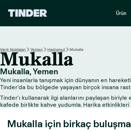
T
Ürün
i
n
d
e
r
A
Varış Noktaları
Yemen
Hadramut
Mukalla
Mukalla
n
a
S
Mukalla, Yemen
a
Yeni insanlarla tanışmak için dünyanın en hareketli
y
f
Tinder'da bu bölgede yaşayan birçok insana rastla
a
Tinder'ı kullanarak ilgi alanlarını paylaşan biriyle
kafede birlikte kahve yudumla. Harika etkinlikle
Mukalla için birkaç buluşma 