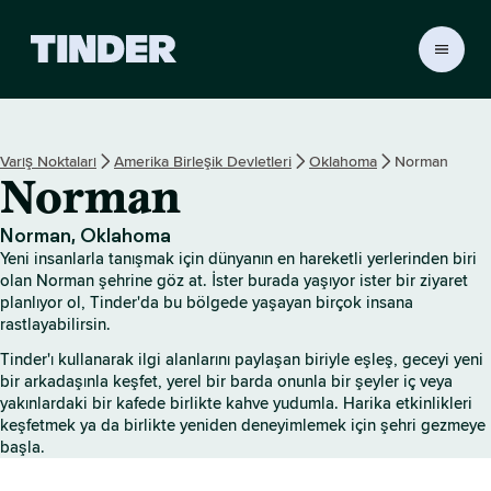
T
i
n
d
e
Varış Noktaları
Amerika Birleşik Devletleri
Oklahoma
Norman
r
Norman
A
n
a
Norman, Oklahoma
S
Yeni insanlarla tanışmak için dünyanın en hareketli yerlerinden biri
a
olan Norman şehrine göz at. İster burada yaşıyor ister bir ziyaret
y
planlıyor ol, Tinder'da bu bölgede yaşayan birçok insana
rastlayabilirsin.
f
a
Tinder'ı kullanarak ilgi alanlarını paylaşan biriyle eşleş, geceyi yeni
bir arkadaşınla keşfet, yerel bir barda onunla bir şeyler iç veya
yakınlardaki bir kafede birlikte kahve yudumla. Harika etkinlikleri
keşfetmek ya da birlikte yeniden deneyimlemek için şehri gezmeye
başla.