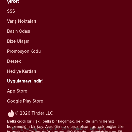
Şirket
SSS
Varış Noktaları
Basın Odası
Bize Ulaşın
Promosyon Kodu
Destek
Hediye Kartları
Uygulamayı indir!
App Store
Google Play Store
© 2026 Tinder LLC
Belki ciddi bir ilişki, belki bir kaçamak, belki de ismini henüz
koyamadığın bir şey. Aradığın ne olursa olsun, gerçek bağlantılar
Gizliliğine değer veriyoruz. Ortaklarımız ve biz; web
kurmak için Tinder doğru adres. 190 ülkede kullanılabilen ve 55