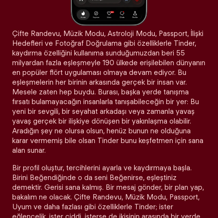
Çifte Randevu, Müzik Modu, Astroloji Modu, Passport, İlişki
Hedefleri ve Fotoğraf Doğrulama gibi özelliklerle Tinder,
kaydırma özelliğini kullanıma sunduğumuzdan beri 55
milyardan fazla eşleşmeyle 190 ülkede erişilebilen dünyanın
en popüler flört uygulaması olmaya devam ediyor. Bu
eşleşmelerin her birinin arkasında gerçek bir insan var.
Mesele zaten hep buydu. Burası, başka yerde tanışma
fırsatı bulamayacağın insanlarla tanışabileceğin bir yer: Bu
yeni bir sevgili, bir seyahat arkadaşı veya zamanla yavaş
yavaş gerçek bir ilişkiye dönüşen bir yakınlaşma olabilir.
Aradığın şey ne olursa olsun, henüz bunun ne olduğuna
karar vermemiş bile olsan Tinder bunu keşfetmen için sana
alan sunar.
Bir profil oluştur, tercihlerini ayarla ve kaydırmaya başla.
Birini Beğendiğinde o da seni Beğenirse, eşleştiniz
demektir. Gerisi sana kalmış. Bir mesaj gönder, bir plan yap,
bakalım ne olacak. Çifte Randevu, Müzik Modu, Passport,
Uyum ve daha fazlası gibi özelliklerle Tinder; ister
eğlencelik, ister ciddi, isterse de ikisinin arasında bir yerde