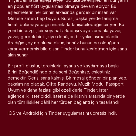
milyardan fazla eşleşmeyle 190 ülkede erişilebilen dünyanın
en popüler flört uygulaması olmaya devam ediyor. Bu
eşleşmelerin her birinin arkasında gerçek bir insan var.
Mesele zaten hep buydu. Burası, başka yerde tanışma
fırsatı bulamayacağın insanlarla tanışabileceğin bir yer: Bu
yeni bir sevgili, bir seyahat arkadaşı veya zamanla yavaş
yavaş gerçek bir ilişkiye dönüşen bir yakınlaşma olabilir.
Aradığın şey ne olursa olsun, henüz bunun ne olduğuna
karar vermemiş bile olsan Tinder bunu keşfetmen için sana
alan sunar.
Bir profil oluştur, tercihlerini ayarla ve kaydırmaya başla.
Birini Beğendiğinde o da seni Beğenirse, eşleştiniz
demektir. Gerisi sana kalmış. Bir mesaj gönder, bir plan yap,
bakalım ne olacak. Çifte Randevu, Müzik Modu, Passport,
Uyum ve daha fazlası gibi özelliklerle Tinder; ister
eğlencelik, ister ciddi, isterse de ikisinin arasında bir yerde
olan tüm ilişkiler dâhil her türden bağlantı için tasarlandı.
iOS ve Android için Tinder uygulamasını ücretsiz indir.