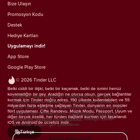
Bize Ulaşın
Promosyon Kodu
Destek
Hediye Kartları
Uygulamayı indir!
App Store
Google Play Store
© 2026 Tinder LLC
Belki ciddi bir ilişki, belki bir kaçamak, belki de ismini henüz
koyamadığın bir şey. Aradığın ne olursa olsun, gerçek bağlantılar
Gizliliğine değer veriyoruz. Ortaklarımız ve biz; web
kurmak için Tinder doğru adres. 190 ülkede kullanılabilen ve 55
sitemizin kitlesini ölçmek, sana özel teklifler sunmak ve
milyardan fazla eşleşme sağlayan Tinder, dünyanın en popüler
kendi Tinder pazarlama operasyonlarımızı geliştirmek için
flört uygulaması. Çifte Randevu, Müzik Modu, Passport, Uyum ve
izleyicilerden faydalanıyoruz.
Kullandığımız çerezler ve
diğer birçok özellik, her türden bağlantı kurman için tasarlandı.
sağlayıcılar hakkında daha fazla bilgi.
İstediğin zaman
iOS ve Android'de ücretsiz indir.
ayarlardan onayını geri çekebilirsin.
Türkçe
Kabul ediyorum