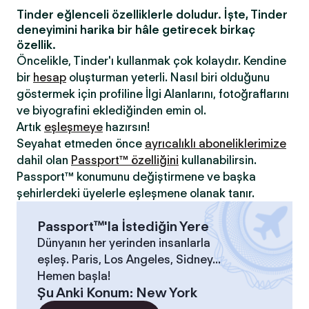
Tinder eğlenceli özelliklerle doludur. İşte, Tinder
deneyimini harika bir hâle getirecek birkaç
özellik.
Öncelikle, Tinder'ı kullanmak çok kolaydır. Kendine
bir
hesap
oluşturman yeterli. Nasıl biri olduğunu
göstermek için profiline İlgi Alanlarını, fotoğraflarını
ve biyografini eklediğinden emin ol.
Artık
eşleşmeye
hazırsın!
Seyahat etmeden önce
ayrıcalıklı aboneliklerimize
dahil olan
Passport™ özelliğini
kullanabilirsin.
Passport™ konumunu değiştirmene ve başka
şehirlerdeki üyelerle eşleşmene olanak tanır.
Passport™'la İstediğin Yere
Dünyanın her yerinden insanlarla
eşleş. Paris, Los Angeles, Sidney...
Hemen başla!
Şu Anki Konum
:
New York