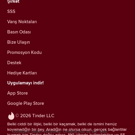
Şirket
SSS
Varış Noktaları
Basın Odası
Bize Ulaşın
Promosyon Kodu
Destek
Hediye Kartları
Uygulamayı indir!
App Store
Google Play Store
© 2026 Tinder LLC
Belki ciddi bir ilişki, belki bir kaçamak, belki de ismini henüz
koyamadığın bir şey. Aradığın ne olursa olsun, gerçek bağlantılar
Gizliliğine değer veriyoruz. Ortaklarımız ve biz; web
kurmak için Tinder doğru adres. 190 ülkede kullanılabilen ve 55