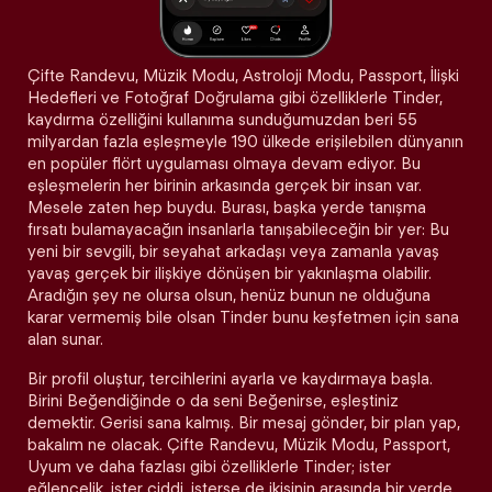
Çifte Randevu, Müzik Modu, Astroloji Modu, Passport, İlişki
Hedefleri ve Fotoğraf Doğrulama gibi özelliklerle Tinder,
kaydırma özelliğini kullanıma sunduğumuzdan beri 55
milyardan fazla eşleşmeyle 190 ülkede erişilebilen dünyanın
en popüler flört uygulaması olmaya devam ediyor. Bu
eşleşmelerin her birinin arkasında gerçek bir insan var.
Mesele zaten hep buydu. Burası, başka yerde tanışma
fırsatı bulamayacağın insanlarla tanışabileceğin bir yer: Bu
yeni bir sevgili, bir seyahat arkadaşı veya zamanla yavaş
yavaş gerçek bir ilişkiye dönüşen bir yakınlaşma olabilir.
Aradığın şey ne olursa olsun, henüz bunun ne olduğuna
karar vermemiş bile olsan Tinder bunu keşfetmen için sana
alan sunar.
Bir profil oluştur, tercihlerini ayarla ve kaydırmaya başla.
Birini Beğendiğinde o da seni Beğenirse, eşleştiniz
demektir. Gerisi sana kalmış. Bir mesaj gönder, bir plan yap,
bakalım ne olacak. Çifte Randevu, Müzik Modu, Passport,
Uyum ve daha fazlası gibi özelliklerle Tinder; ister
eğlencelik, ister ciddi, isterse de ikisinin arasında bir yerde