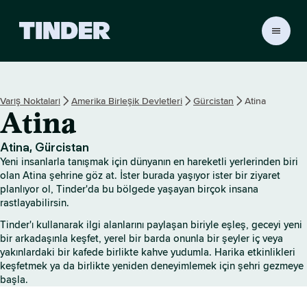
T
i
n
d
e
Varış Noktaları
Amerika Birleşik Devletleri
Gürcistan
Atina
r
Atina
A
n
a
Atina, Gürcistan
S
Yeni insanlarla tanışmak için dünyanın en hareketli yerlerinden biri
a
olan Atina şehrine göz at. İster burada yaşıyor ister bir ziyaret
y
planlıyor ol, Tinder'da bu bölgede yaşayan birçok insana
rastlayabilirsin.
f
a
Tinder'ı kullanarak ilgi alanlarını paylaşan biriyle eşleş, geceyi yeni
bir arkadaşınla keşfet, yerel bir barda onunla bir şeyler iç veya
yakınlardaki bir kafede birlikte kahve yudumla. Harika etkinlikleri
keşfetmek ya da birlikte yeniden deneyimlemek için şehri gezmeye
başla.