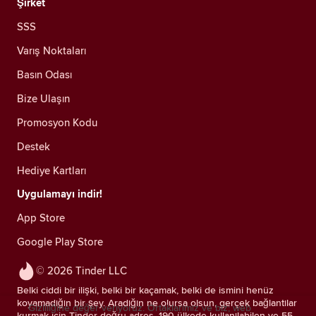
Şirket
SSS
Varış Noktaları
Basın Odası
Bize Ulaşın
Promosyon Kodu
Destek
Hediye Kartları
Uygulamayı indir!
App Store
Google Play Store
© 2026 Tinder LLC
Belki ciddi bir ilişki, belki bir kaçamak, belki de ismini henüz
koyamadığın bir şey. Aradığın ne olursa olsun, gerçek bağlantılar
Gizliliğine değer veriyoruz. Ortaklarımız ve biz; web
kurmak için Tinder doğru adres. 190 ülkede kullanılabilen ve 55