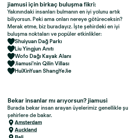
jiamusi için birkaç buluşma fikri:
Yakınındaki insanları bulmanın en iyi yolunu artık
biliyorsun. Peki ama onları nereye götüreceksin?
Merak etme, biz buradayız. İşte şehirdeki en iyi
buluşma noktaları ve popüler etkinlikler:
Shuiyuan Dağ Parkı
Liu Yingjun Anıtı
Wofo Dağı Kayak Alanı
Jiamusi'nin Qilin Villası
HuiXinYuan ShangYeJie
Bekar insanlar mı arıyorsun? jiamusi
Burada bekar insan arayan üyelerimiz genellikle şu
şehirlere de bakar.
Amsterdam
Auckland
Bali