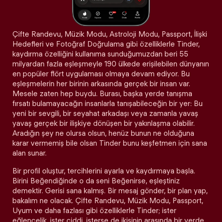
Çifte Randevu, Müzik Modu, Astroloji Modu, Passport, İlişki
Hedefleri ve Fotoğraf Doğrulama gibi özelliklerle Tinder,
kaydırma özelliğini kullanıma sunduğumuzdan beri 55
milyardan fazla eşleşmeyle 190 ülkede erişilebilen dünyanın
en popüler flört uygulaması olmaya devam ediyor. Bu
eşleşmelerin her birinin arkasında gerçek bir insan var.
Mesele zaten hep buydu. Burası, başka yerde tanışma
fırsatı bulamayacağın insanlarla tanışabileceğin bir yer: Bu
yeni bir sevgili, bir seyahat arkadaşı veya zamanla yavaş
yavaş gerçek bir ilişkiye dönüşen bir yakınlaşma olabilir.
Aradığın şey ne olursa olsun, henüz bunun ne olduğuna
karar vermemiş bile olsan Tinder bunu keşfetmen için sana
alan sunar.
Bir profil oluştur, tercihlerini ayarla ve kaydırmaya başla.
Birini Beğendiğinde o da seni Beğenirse, eşleştiniz
demektir. Gerisi sana kalmış. Bir mesaj gönder, bir plan yap,
bakalım ne olacak. Çifte Randevu, Müzik Modu, Passport,
Uyum ve daha fazlası gibi özelliklerle Tinder; ister
eğlencelik, ister ciddi, isterse de ikisinin arasında bir yerde