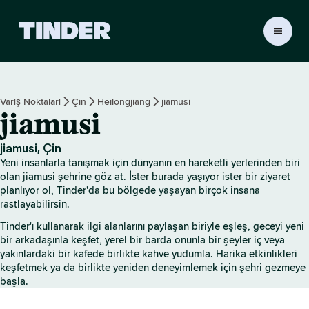
T
i
n
d
e
Varış Noktaları
Çin
Heilongjiang
jiamusi
r
jiamusi
A
n
a
jiamusi, Çin
S
Yeni insanlarla tanışmak için dünyanın en hareketli yerlerinden biri
a
olan jiamusi şehrine göz at. İster burada yaşıyor ister bir ziyaret
y
planlıyor ol, Tinder'da bu bölgede yaşayan birçok insana
rastlayabilirsin.
f
a
Tinder'ı kullanarak ilgi alanlarını paylaşan biriyle eşleş, geceyi yeni
bir arkadaşınla keşfet, yerel bir barda onunla bir şeyler iç veya
yakınlardaki bir kafede birlikte kahve yudumla. Harika etkinlikleri
keşfetmek ya da birlikte yeniden deneyimlemek için şehri gezmeye
başla.