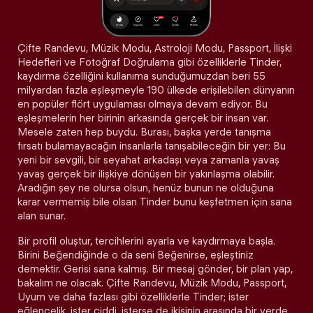
Çifte Randevu, Müzik Modu, Astroloji Modu, Passport, İlişki
Hedefleri ve Fotoğraf Doğrulama gibi özelliklerle Tinder,
kaydırma özelliğini kullanıma sunduğumuzdan beri 55
milyardan fazla eşleşmeyle 190 ülkede erişilebilen dünyanın
en popüler flört uygulaması olmaya devam ediyor. Bu
eşleşmelerin her birinin arkasında gerçek bir insan var.
Mesele zaten hep buydu. Burası, başka yerde tanışma
fırsatı bulamayacağın insanlarla tanışabileceğin bir yer: Bu
yeni bir sevgili, bir seyahat arkadaşı veya zamanla yavaş
yavaş gerçek bir ilişkiye dönüşen bir yakınlaşma olabilir.
Aradığın şey ne olursa olsun, henüz bunun ne olduğuna
karar vermemiş bile olsan Tinder bunu keşfetmen için sana
alan sunar.
Bir profil oluştur, tercihlerini ayarla ve kaydırmaya başla.
Birini Beğendiğinde o da seni Beğenirse, eşleştiniz
demektir. Gerisi sana kalmış. Bir mesaj gönder, bir plan yap,
bakalım ne olacak. Çifte Randevu, Müzik Modu, Passport,
Uyum ve daha fazlası gibi özelliklerle Tinder; ister
eğlencelik, ister ciddi, isterse de ikisinin arasında bir yerde