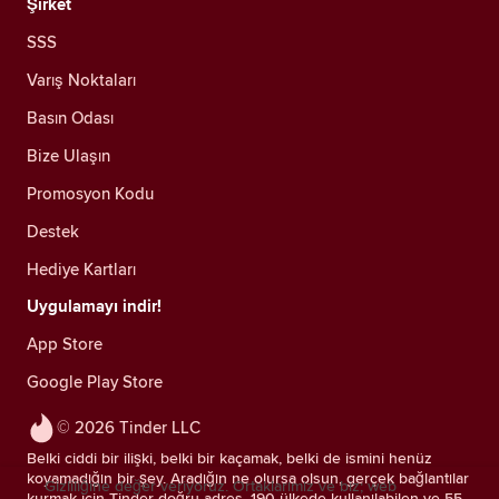
Şirket
SSS
Varış Noktaları
Basın Odası
Bize Ulaşın
Promosyon Kodu
Destek
Hediye Kartları
Uygulamayı indir!
App Store
Google Play Store
© 2026 Tinder LLC
Belki ciddi bir ilişki, belki bir kaçamak, belki de ismini henüz
koyamadığın bir şey. Aradığın ne olursa olsun, gerçek bağlantılar
Gizliliğine değer veriyoruz. Ortaklarımız ve biz; web
kurmak için Tinder doğru adres. 190 ülkede kullanılabilen ve 55