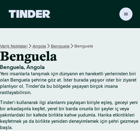
T
i
n
d
e
Varış Noktaları
Angola
Benguela
Benguela
r
Benguela
A
n
a
Benguela, Angola
S
Yeni insanlarla tanışmak için dünyanın en hareketli yerlerinden biri
a
olan Benguela şehrine göz at. İster burada yaşıyor ister bir ziyaret
y
planlıyor ol, Tinder'da bu bölgede yaşayan birçok insana
rastlayabilirsin.
f
a
Tinder'ı kullanarak ilgi alanlarını paylaşan biriyle eşleş, geceyi yeni
bir arkadaşınla keşfet, yerel bir barda onunla bir şeyler iç veya
yakınlardaki bir kafede birlikte kahve yudumla. Harika etkinlikleri
keşfetmek ya da birlikte yeniden deneyimlemek için şehri gezmeye
başla.