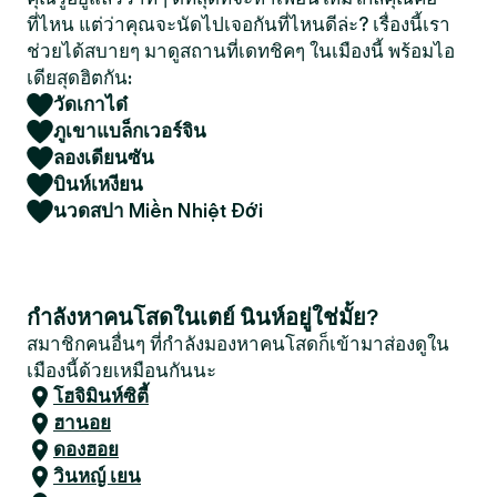
ที่ไหน แต่ว่าคุณจะนัดไปเจอกันที่ไหนดีล่ะ? เรื่องนี้เรา
ช่วยได้สบายๆ มาดูสถานที่เดทชิคๆ ในเมืองนี้ พร้อมไอ
เดียสุดฮิตกัน:
วัดเกาได๋
ภูเขาแบล็กเวอร์จิน
ลองเดียนซัน
บินห์เหงียน
นวดสปา Miền Nhiệt Đới
กำลังหาคนโสดในเตย์ นินห์อยู่ใช่มั้ย?
สมาชิกคนอื่นๆ ที่กำลังมองหาคนโสดก็เข้ามาส่องดูใน
เมืองนี้ด้วยเหมือนกันนะ
โฮจิมินห์ซิตี้
ฮานอย
ดองฮอย
วินหญ์ เยน