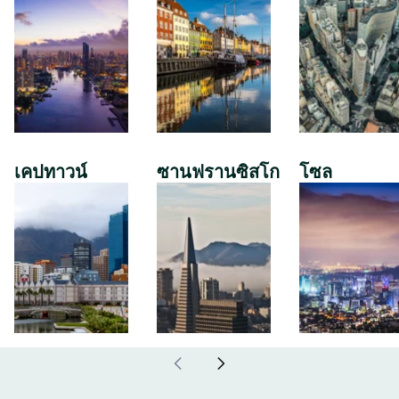
เคปทาวน์
ซานฟรานซิสโก
โซล