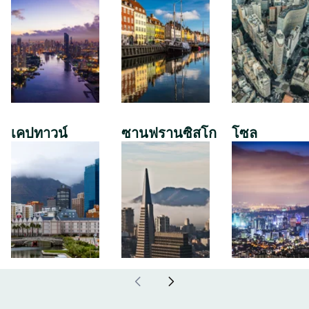
เคปทาวน์
ซานฟรานซิสโก
โซล