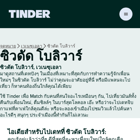
ห
น้
า
ห
ลั
จุดหมาย
เวเนซุเอลา
ซิวดัด โบลิวาร์
ก
ซิวดัด โบลิวาร์
T
i
n
ซิวดัด โบลิวาร์, เวเนซุเอลา
d
มาดูสถานที่เดทปังๆ ในเมืองที่เหมาะที่สุดกับการทำความรู้จักเพื่อน
e
ใหม่ๆ ในซิวดัด โบลิวาร์ ไม่ว่าคุณจะอาศัยอยู่ที่นี่ หรือมีแพลนจะไป
r
เที่ยว ก็หาคนท้องถิ่นใกล้คุณได้เพียบ
ใช้ Tinder เพื่อ Match กับคนที่สนใจอะไรเหมือนๆ กัน, ไปเที่ยวมันส์ทั้ง
คืนกับเพื่อนใหม่, ดื่มชิลล์ๆ ในบาร์สุดโลคอล เอ๊ะ หรือว่าจะไปเดทจิบ
กาแฟที่คาเฟ่ใกล้คุณดีล่ะ หรือจะลองเข้าเมืองไปชมวิวแล้วไปค้นหา
อะไรดีๆ สนุกๆ ประจำเมืองนี้ทำกันก็ไม่เลวนะ
ไอเดียสำหรับไปเดทที่ ซิวดัด โบลิวาร์:
คุณรู้อยู่แล้วว่าที่ๆ ดีที่สุดที่จะหาเพื่อนใหม่ใกล้คุณคือ