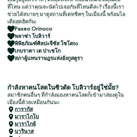
ที่ไหน แต่ว่าคุณจะนัดไปเจอกันที่ไหนดีล่ะ? เรื่องนี้เรา
ช่วยได้สบายๆ มาดูสถานที่เดทชิคๆ ในเมืองนี้ พร้อมไอ
เดียสุดฮิตกัน:
Paseo Orinoco
พลาซ่า โบลิวาร์
พิพิธภัณฑ์ศิลปะจีซัส โซโตto
เกบราดา เด ปาเชโก
สภาผู้แทนราษฎรแห่งอังกูสตูรา
กำลังหาคนโสดในซิวดัด โบลิวาร์อยู่ใช่มั้ย?
สมาชิกคนอื่นๆ ที่กำลังมองหาคนโสดก็เข้ามาส่องดูใน
เมืองนี้ด้วยเหมือนกันนะ
การากัส
มาราไกโบ
มาราไกย์
บารินาส