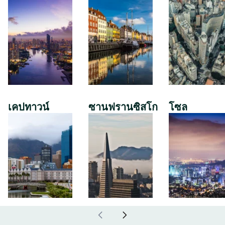
เคปทาวน์
ซานฟรานซิสโก
โซล