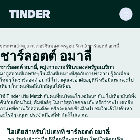
ห
น้
า
ห
ลั
จุดหมาย
หมู่เกาะเวอร์จินของสหรัฐอเมริกา
ชาร์ลอตต์ อมาลี่
ก
ชาร์ลอตต์ อมาลี่
T
i
n
ชาร์ลอตต์ อมาลี่, หมู่เกาะเวอร์จินของสหรัฐอเมริกา
d
มาดูสถานที่เดทปังๆ ในเมืองที่เหมาะที่สุดกับการทำความรู้จักเพื่อน
e
ใหม่ๆ ในชาร์ลอตต์ อมาลี่ ไม่ว่าคุณจะอาศัยอยู่ที่นี่ หรือมีแพลนจะไป
r
เที่ยว ก็หาคนท้องถิ่นใกล้คุณได้เพียบ
ใช้ Tinder เพื่อ Match กับคนที่สนใจอะไรเหมือนๆ กัน, ไปเที่ยวมันส์ทั้ง
คืนกับเพื่อนใหม่, ดื่มชิลล์ๆ ในบาร์สุดโลคอล เอ๊ะ หรือว่าจะไปเดทจิบ
กาแฟที่คาเฟ่ใกล้คุณดีล่ะ หรือจะลองเข้าเมืองไปชมวิวแล้วไปค้นหา
อะไรดีๆ สนุกๆ ประจำเมืองนี้ทำกันก็ไม่เลวนะ
ไอเดียสำหรับไปเดทที่ ชาร์ลอตต์ อมาลี่:
คุณรู้อยู่แล้วว่าที่ๆ ดีที่สุดที่จะหาเพื่อนใหม่ใกล้คุณคือ