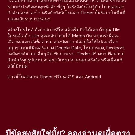
เจอคนที่ปกติแล้วคงไม่มีทางได้เจอ คนที่ทำให้ใจเต้นแรง เพื่อน
ร่วมทริป หรือคนคุยชิลล์ๆ ที่จู่ๆ ก็จริงจังกันไม่รู้ตัว ไม่ว่าคุณจะ
กำลังมองหาอะไร หรือถ้ายังนึกไม่ออก Tinder ก็พร้อมเป็นพื้นที่
ปลอดภัยระหว่างรอนะ
สร้างโปรไฟล์ ตั้งค่าสเปกที่ใช่ แล้วเริ่มปัดได้เลย ถ้าคุณ Like
ใครแล้วเค้า Like คุณกลับ ก็จะได้ Match กัน จากตรงนี้คุณ
เลือกต่อเลย ส่งข้อความ ลองนัดเจอ ปล่อยใจให้ไปเจอเรื่อง
สนุกๆ แถมมีฟีเจอร์อย่าง Double Date, โหมดเพลง, Passport,
เคมีตรงกัน และอื่นๆ อีกเพียบ เพราะ Tinder สร้างมาเพื่อความ
สัมพันธ์ทุกรูปแบบ จะคุยแก้เหงา หาคนคบจริงจัง หรือเพื่อนชิ
ลล์ก็มีหมด
ดาวน์โหลดแอพ Tinder ฟรีบน iOS และ Android
มีข้อสงสัยใช่มั้ย? ลองอ่านดูเผื่อตรง