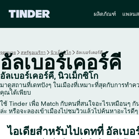
ห
ผลิตภัณฑ์
แพลนส
น้
า
ห
ลั
ก
T
จุดหมาย
สหรัฐอเมริกา
นิวเม็กซิโก
อัลเบอร์เคอร์คี
อัลเบอร์เคอร์คี
i
n
d
อัลเบอร์เคอร์คี, นิวเม็กซิโก
e
มาดูสถานที่เดทปังๆ ในเมืองที่เหมาะที่สุดกับการทำความ
r
คุณได้เพียบ
ใช้ Tinder เพื่อ Match กับคนที่สนใจอะไรเหมือนๆ กัน, 
ล่ะ หรือจะลองเข้าเมืองไปชมวิวแล้วไปค้นหาอะไรดีๆ 
ไอเดียสำหรับไปเดทที่ อัลเบอร์