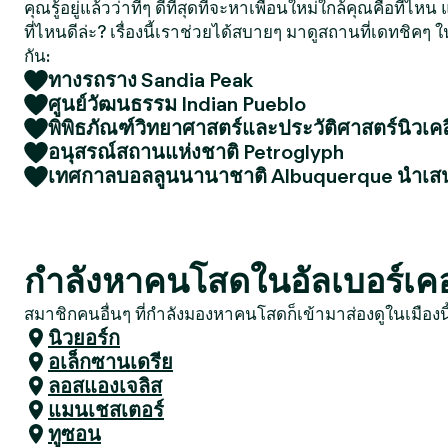
คุณรู้อยู่แล้วว่าที่ๆ ดีที่สุดที่จะหาเพื่อนใหม่ใกล้คุณคือที่ไ
ที่ไหนดีล่ะ? เรื่องนี้เราช่วยได้สบายๆ มาดูสถานที่เดทชิคๆ ใ
กัน:
ทางรถราง Sandia Peak
ศูนย์วัฒนธรรม Indian Pueblo
พิพิธภัณฑ์วิทยาศาสตร์และประวัติศาสตร์นิวเคล
อนุสรณ์สถานแห่งชาติ Petroglyph
เทศกาลบอลลูนนานาชาติ Albuquerque นำเ
กำลังหาคนโสดในอัลเบอร์เคอร์ค
สมาชิกคนอื่นๆ ที่กำลังมองหาคนโสดก็เข้ามาส่องดูในเมืองน
นิวยอร์ก
อเล็กซานเดรีย
ลอสแองเจลิส
แมนเชสเตอร์
ทูซอน