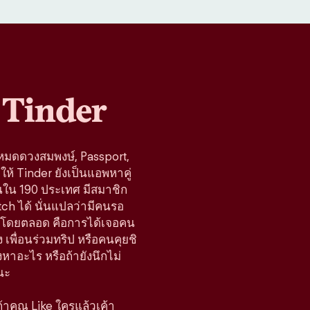
Tinder
โหมดดวงสมพงษ์, Passport,
ห้ Tinder ยังเป็นแอพหาคู่
านใน 190 ประเทศ มีสมาชิก
tch ได้ นั่นแปลว่ามีคนรอ
้างมาโดยตลอด คือการได้เจอคน
 เพื่อนร่วมทริป หรือคนคุยชิ
มองหาอะไร หรือถ้ายังนึกไม่
นะ
 ถ้าคุณ Like ใครแล้วเค้า