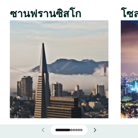
ซานฟรานซิสโก
โซ