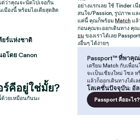
หน แต่ว่าคุณจะนัดไปเจอกัน
อย่างแรกเลย ใช้ Tinder เนี่ย
นเมืองนี้ พร้อมไอเดียสุดฮิต
สนใจ/Passion, รูปภาพ และป
แค่นี้ คุณก็พร้อม
Match
แล้
ก่อนคุณจะออกเดินทาง คุ
ยม
ของเราได้เลย Passport 
ียร์แห่งชาติ
งอื่นๆ ได้ง่ายๆ
สนอโดย Canon
Passport™ ที่พาคุณ
เตรียม Match กับเพื่อนใ
จะเป็นเชียงใหม่ โซล 
แล้วก็ออกเดินทางได้เล
ีอยู่ใช่มั้ย?
โลเคชั่นปัจจุบัน
:
อัล
ี้ด้วยเหมือนกันนะ
Passport คืออะไร?