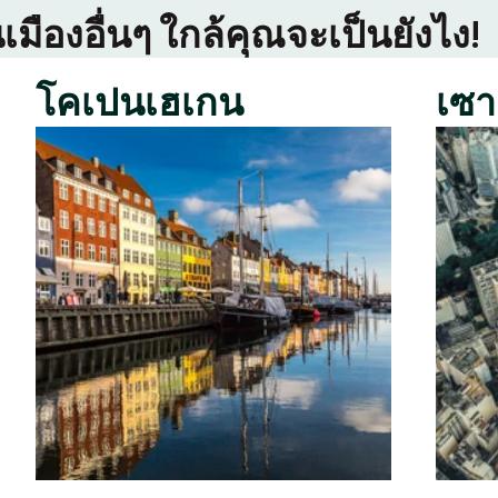
เมืองอื่นๆ ใกล้คุณจะเป็นยังไง!
โคเปนเฮเกน
เซา