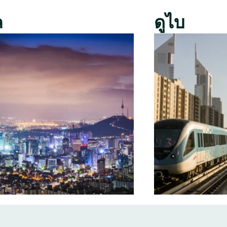
ล
ดูไบ