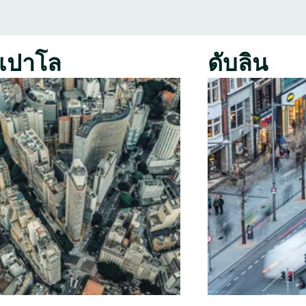
เปาโล
ดับลิน