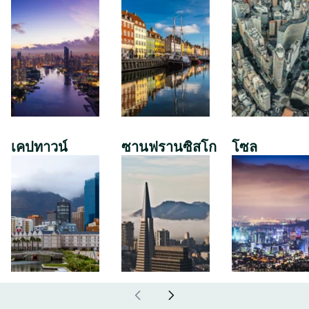
เคปทาวน์
ซานฟรานซิสโก
โซล