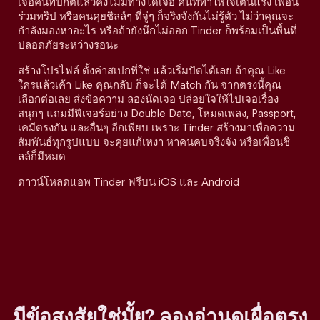
เจอคนที่ปกติแล้วคงไม่มีทางได้เจอ คนที่ทำให้ใจเต้นแรง เพื่อน
ร่วมทริป หรือคนคุยชิลล์ๆ ที่จู่ๆ ก็จริงจังกันไม่รู้ตัว ไม่ว่าคุณจะ
กำลังมองหาอะไร หรือถ้ายังนึกไม่ออก Tinder ก็พร้อมเป็นพื้นที่
ปลอดภัยระหว่างรอนะ
สร้างโปรไฟล์ ตั้งค่าสเปกที่ใช่ แล้วเริ่มปัดได้เลย ถ้าคุณ Like
ใครแล้วเค้า Like คุณกลับ ก็จะได้ Match กัน จากตรงนี้คุณ
เลือกต่อเลย ส่งข้อความ ลองนัดเจอ ปล่อยใจให้ไปเจอเรื่อง
สนุกๆ แถมมีฟีเจอร์อย่าง Double Date, โหมดเพลง, Passport,
เคมีตรงกัน และอื่นๆ อีกเพียบ เพราะ Tinder สร้างมาเพื่อความ
สัมพันธ์ทุกรูปแบบ จะคุยแก้เหงา หาคนคบจริงจัง หรือเพื่อนชิ
ลล์ก็มีหมด
ดาวน์โหลดแอพ Tinder ฟรีบน iOS และ Android
มีข้อสงสัยใช่มั้ย? ลองอ่านดูเผื่อตรง