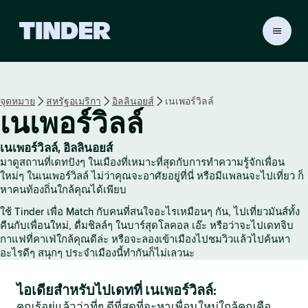
ห
น้
า
ห
ลั
จุดหมาย
สหรัฐอเมริกา
อิลลินอยส์
เนเพอร์วิลล์
ก
เนเพอร์วิลล์
T
i
n
เนเพอร์วิลล์, อิลลินอยส์
d
มาดูสถานที่เดทปังๆ ในเมืองที่เหมาะที่สุดกับการทำความรู้จักเพื่อน
e
ใหม่ๆ ในเนเพอร์วิลล์ ไม่ว่าคุณจะอาศัยอยู่ที่นี่ หรือมีแพลนจะไปเที่ยว ก็
r
หาคนท้องถิ่นใกล้คุณได้เพียบ
ใช้ Tinder เพื่อ Match กับคนที่สนใจอะไรเหมือนๆ กัน, ไปเที่ยวมันส์ทั้ง
คืนกับเพื่อนใหม่, ดื่มชิลล์ๆ ในบาร์สุดโลคอล เอ๊ะ หรือว่าจะไปเดทจิบ
กาแฟที่คาเฟ่ใกล้คุณดีล่ะ หรือจะลองเข้าเมืองไปชมวิวแล้วไปค้นหา
อะไรดีๆ สนุกๆ ประจำเมืองนี้ทำกันก็ไม่เลวนะ
ไอเดียสำหรับไปเดทที่ เนเพอร์วิลล์:
คุณรู้อยู่แล้วว่าที่ๆ ดีที่สุดที่จะหาเพื่อนใหม่ใกล้คุณคือ