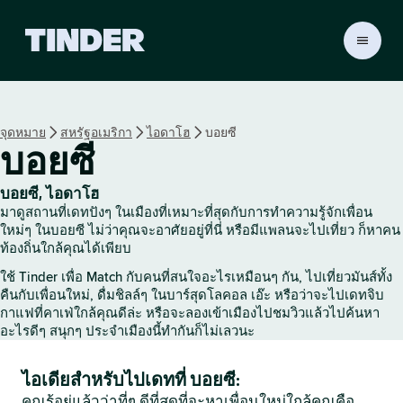
ห
น้
า
ห
ลั
จุดหมาย
สหรัฐอเมริกา
ไอดาโฮ
บอยซี
ก
บอยซี
T
i
n
บอยซี, ไอดาโฮ
d
มาดูสถานที่เดทปังๆ ในเมืองที่เหมาะที่สุดกับการทำความรู้จักเพื่อน
e
ใหม่ๆ ในบอยซี ไม่ว่าคุณจะอาศัยอยู่ที่นี่ หรือมีแพลนจะไปเที่ยว ก็หาคน
r
ท้องถิ่นใกล้คุณได้เพียบ
ใช้ Tinder เพื่อ Match กับคนที่สนใจอะไรเหมือนๆ กัน, ไปเที่ยวมันส์ทั้ง
คืนกับเพื่อนใหม่, ดื่มชิลล์ๆ ในบาร์สุดโลคอล เอ๊ะ หรือว่าจะไปเดทจิบ
กาแฟที่คาเฟ่ใกล้คุณดีล่ะ หรือจะลองเข้าเมืองไปชมวิวแล้วไปค้นหา
อะไรดีๆ สนุกๆ ประจำเมืองนี้ทำกันก็ไม่เลวนะ
ไอเดียสำหรับไปเดทที่ บอยซี:
คุณรู้อยู่แล้วว่าที่ๆ ดีที่สุดที่จะหาเพื่อนใหม่ใกล้คุณคือ