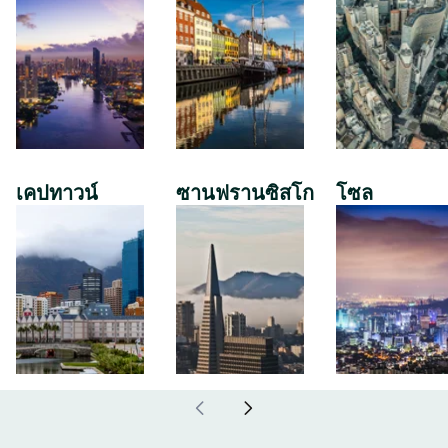
เคปทาวน์
ซานฟรานซิสโก
โซล