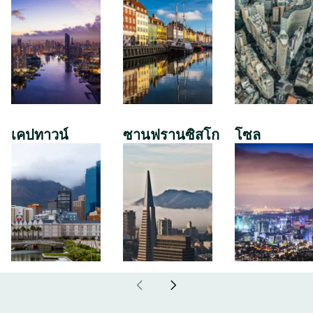
เคปทาวน์
ซานฟรานซิสโก
โซล