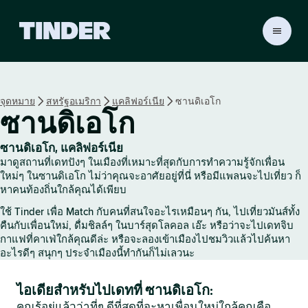
ห
น้
า
ห
ลั
จุดหมาย
สหรัฐอเมริกา
แคลิฟอร์เนีย
ซานดิเอโก
ก
ซานดิเอโก
T
i
n
ซานดิเอโก, แคลิฟอร์เนีย
d
มาดูสถานที่เดทปังๆ ในเมืองที่เหมาะที่สุดกับการทำความรู้จักเพื่อน
e
ใหม่ๆ ในซานดิเอโก ไม่ว่าคุณจะอาศัยอยู่ที่นี่ หรือมีแพลนจะไปเที่ยว ก็
r
หาคนท้องถิ่นใกล้คุณได้เพียบ
ใช้ Tinder เพื่อ Match กับคนที่สนใจอะไรเหมือนๆ กัน, ไปเที่ยวมันส์ทั้ง
คืนกับเพื่อนใหม่, ดื่มชิลล์ๆ ในบาร์สุดโลคอล เอ๊ะ หรือว่าจะไปเดทจิบ
กาแฟที่คาเฟ่ใกล้คุณดีล่ะ หรือจะลองเข้าเมืองไปชมวิวแล้วไปค้นหา
อะไรดีๆ สนุกๆ ประจำเมืองนี้ทำกันก็ไม่เลวนะ
ไอเดียสำหรับไปเดทที่ ซานดิเอโก:
คุณรู้อยู่แล้วว่าที่ๆ ดีที่สุดที่จะหาเพื่อนใหม่ใกล้คุณคือ