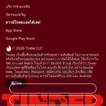
บริการช่วยเหลือ
บัตรของขวัญ
ดาวน์โหลดแอพได้เลย!
App Store
Google Play Store
© 2026 Tinder LLC
Tinder เป็นพื้นที่ปลอดภัยสำหรับทุกความสัมพันธ์ ไม่ว่าจะหาคนคบ
เราเคารพความเป็นส่วนตัวของคุณ เราและพาร์ทเนอร์ของ
จริงจัง หรือคนคุยสบายๆ คลายเหงา เราจัดให้ได้หมด ให้บริการใน
เราใช้เครื่องมือติดตามเพื่อวัดจำนวนผู้เข้าชมเว็บไซต์ และ
190 ประเทศ Match ไปแล้วกว่า 55,000 ล้านคู่ เรียกได้ว่า Tinder
มอบข้อเสนอต่างๆ ให้คุณ รวมถึงนำมาปรับปรุงแผนการตลาด
เป็นแอพหาคู่ที่ฮิตที่สุดในโลก สนุกกับฟีเจอร์เจ๋งๆ อย่าง Double
ของเรา
ดูข้อมูลเพิ่มเติมเกี่ยวกับคุกกี้และผู้ให้บริการที่เราใช้
Date, โหมดเพลง, Passport, เคมีตรงกัน และอื่นๆ อีกเพียบ เพื่อ
คุณสามารถยกเลิกการให้ความยินยอมได้ตลอดเวลาในเมนู
ความสัมพันธ์ทุกรูปแบบ ดาวน์โหลดฟรีบน iOS และ Android
การตั้งค่า
ไทย
ฉันยอมรับ
ฉันไม่ยอมรับ