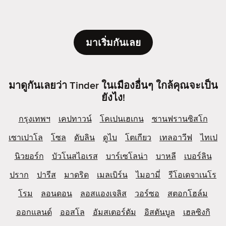
มาเริ่มกันเลย
มาดูกันเลยว่า Tinder ในเมืองอื่นๆ ใกล้คุณจะเป็น
ยังไง!
กรุงเทพฯ
เคปทาวน์
โคเปนเฮเกน
ซานฟรานซิสโก
เซาเปาโล
โซล
ดับลิน
ดูไบ
โตเกียว
เทลอาวีฟ
ไทเป
นิวยอร์ก
บัวโนสไอเรส
บาร์เซโลน่า
บาหลี
เบอร์ลิน
ปราก
ปารีส
มาดริด
เมลเบิร์น
ไมอามี่
รีโอเดจาเนโร
โรม
ลอนดอน
ลอสแองเจลิส
วอร์ซอ
สตอกโฮล์ม
ออกแลนด์
ออสโล
อัมสเตอร์ดัม
อิสตันบูล
เฮลซิงกิ