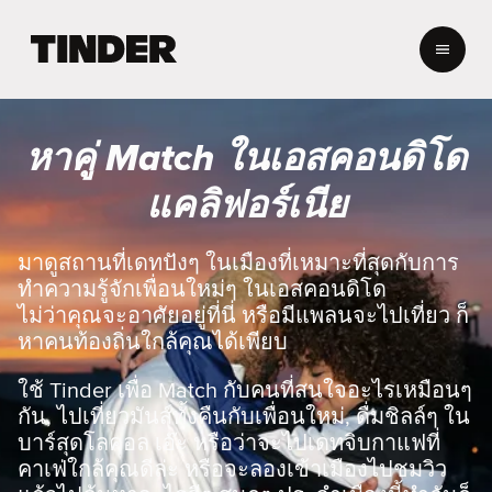
ห
น้
า
ห
ลั
หาคู่ Match ในเอสคอนดิโด
ก
T
แคลิฟอร์เนีย
i
n
d
มาดูสถานที่เดทปังๆ ในเมืองที่เหมาะที่สุดกับการ
e
ทำความรู้จักเพื่อนใหม่ๆ ในเอสคอนดิโด
r
ไม่ว่าคุณจะอาศัยอยู่ที่นี่ หรือมีแพลนจะไปเที่ยว ก็
หาคนท้องถิ่นใกล้คุณได้เพียบ
ใช้ Tinder เพื่อ Match กับคนที่สนใจอะไรเหมือนๆ
กัน, ไปเที่ยวมันส์ทั้งคืนกับเพื่อนใหม่, ดื่มชิลล์ๆ ใน
บาร์สุดโลคอล เอ๊ะ หรือว่าจะไปเดทจิบกาแฟที่
คาเฟ่ใกล้คุณดีล่ะ หรือจะลองเข้าเมืองไปชมวิว