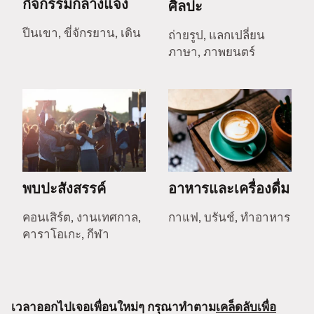
กิจกรรมกลางแจ้ง
ศิลปะ
ปีนเขา, ขี่จักรยาน, เดิน
ถ่ายรูป, แลกเปลี่ยน
ภาษา, ภาพยนตร์
พบปะสังสรรค์
อาหารและเครื่องดื่ม
คอนเสิร์ต, งานเทศกาล,
กาแฟ, บรันช์, ทำอาหาร
คาราโอเกะ, กีฬา
เวลาออกไปเจอเพื่อนใหม่ๆ กรุณาทำตาม
เคล็ดลับเพื่อ