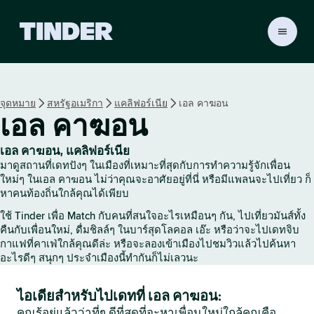
ห
น้
า
ห
ลั
จุดหมาย
สหรัฐอเมริกา
แคลิฟอร์เนีย
เอล คาฆอน
ก
เอล คาฆอน
T
i
n
เอล คาฆอน, แคลิฟอร์เนีย
d
มาดูสถานที่เดทปังๆ ในเมืองที่เหมาะที่สุดกับการทำความรู้จักเพื่อน
e
ใหม่ๆ ในเอล คาฆอน ไม่ว่าคุณจะอาศัยอยู่ที่นี่ หรือมีแพลนจะไปเที่ยว ก็
r
หาคนท้องถิ่นใกล้คุณได้เพียบ
ใช้ Tinder เพื่อ Match กับคนที่สนใจอะไรเหมือนๆ กัน, ไปเที่ยวมันส์ทั้ง
คืนกับเพื่อนใหม่, ดื่มชิลล์ๆ ในบาร์สุดโลคอล เอ๊ะ หรือว่าจะไปเดทจิบ
กาแฟที่คาเฟ่ใกล้คุณดีล่ะ หรือจะลองเข้าเมืองไปชมวิวแล้วไปค้นหา
อะไรดีๆ สนุกๆ ประจำเมืองนี้ทำกันก็ไม่เลวนะ
ไอเดียสำหรับไปเดทที่ เอล คาฆอน:
คุณรู้อยู่แล้วว่าที่ๆ ดีที่สุดที่จะหาเพื่อนใหม่ใกล้คุณคือ