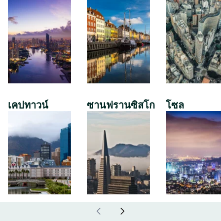
เคปทาวน์
ซานฟรานซิสโก
โซล