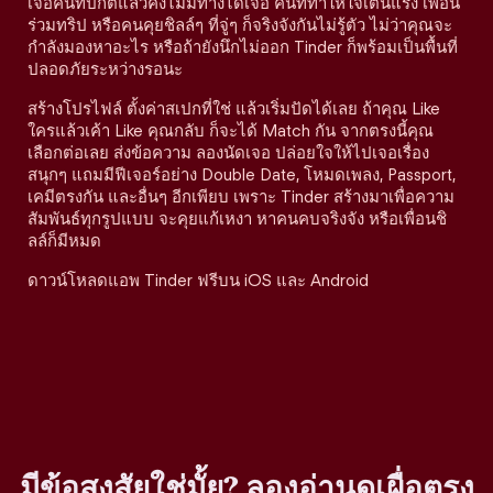
เจอคนที่ปกติแล้วคงไม่มีทางได้เจอ คนที่ทำให้ใจเต้นแรง เพื่อน
ร่วมทริป หรือคนคุยชิลล์ๆ ที่จู่ๆ ก็จริงจังกันไม่รู้ตัว ไม่ว่าคุณจะ
กำลังมองหาอะไร หรือถ้ายังนึกไม่ออก Tinder ก็พร้อมเป็นพื้นที่
ปลอดภัยระหว่างรอนะ
สร้างโปรไฟล์ ตั้งค่าสเปกที่ใช่ แล้วเริ่มปัดได้เลย ถ้าคุณ Like
ใครแล้วเค้า Like คุณกลับ ก็จะได้ Match กัน จากตรงนี้คุณ
เลือกต่อเลย ส่งข้อความ ลองนัดเจอ ปล่อยใจให้ไปเจอเรื่อง
สนุกๆ แถมมีฟีเจอร์อย่าง Double Date, โหมดเพลง, Passport,
เคมีตรงกัน และอื่นๆ อีกเพียบ เพราะ Tinder สร้างมาเพื่อความ
สัมพันธ์ทุกรูปแบบ จะคุยแก้เหงา หาคนคบจริงจัง หรือเพื่อนชิ
ลล์ก็มีหมด
ดาวน์โหลดแอพ Tinder ฟรีบน iOS และ Android
มีข้อสงสัยใช่มั้ย? ลองอ่านดูเผื่อตรง