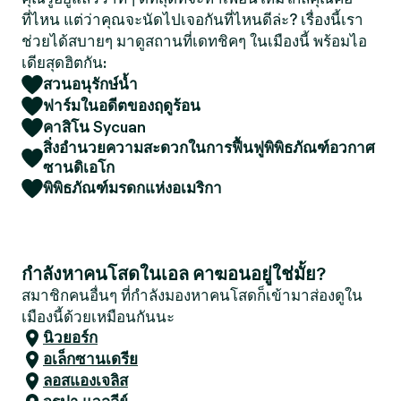
ที่ไหน แต่ว่าคุณจะนัดไปเจอกันที่ไหนดีล่ะ? เรื่องนี้เรา
ช่วยได้สบายๆ มาดูสถานที่เดทชิคๆ ในเมืองนี้ พร้อมไอ
เดียสุดฮิตกัน:
สวนอนุรักษ์น้ำ
ฟาร์มในอดีตของฤดูร้อน
คาสิโน Sycuan
สิ่งอำนวยความสะดวกในการฟื้นฟูพิพิธภัณฑ์อวกาศ
ซานดิเอโก
พิพิธภัณฑ์มรดกแห่งอเมริกา
กำลังหาคนโสดในเอล คาฆอนอยู่ใช่มั้ย?
สมาชิกคนอื่นๆ ที่กำลังมองหาคนโสดก็เข้ามาส่องดูใน
เมืองนี้ด้วยเหมือนกันนะ
นิวยอร์ก
อเล็กซานเดรีย
ลอสแองเจลิส