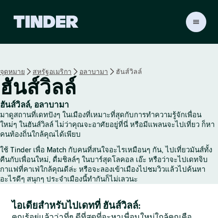
ห
น้
า
ห
ลั
จุดหมาย
สหรัฐอเมริกา
อลาบามา
ฮันส์วิลล์
ก
ฮันส์วิลล์
T
i
n
ฮันส์วิลล์, อลาบามา
d
มาดูสถานที่เดทปังๆ ในเมืองที่เหมาะที่สุดกับการทำความรู้จักเพื่อน
e
ใหม่ๆ ในฮันส์วิลล์ ไม่ว่าคุณจะอาศัยอยู่ที่นี่ หรือมีแพลนจะไปเที่ยว ก็หา
r
คนท้องถิ่นใกล้คุณได้เพียบ
ใช้ Tinder เพื่อ Match กับคนที่สนใจอะไรเหมือนๆ กัน, ไปเที่ยวมันส์ทั้ง
คืนกับเพื่อนใหม่, ดื่มชิลล์ๆ ในบาร์สุดโลคอล เอ๊ะ หรือว่าจะไปเดทจิบ
กาแฟที่คาเฟ่ใกล้คุณดีล่ะ หรือจะลองเข้าเมืองไปชมวิวแล้วไปค้นหา
อะไรดีๆ สนุกๆ ประจำเมืองนี้ทำกันก็ไม่เลวนะ
ไอเดียสำหรับไปเดทที่ ฮันส์วิลล์:
คุณรู้อยู่แล้วว่าที่ๆ ดีที่สุดที่จะหาเพื่อนใหม่ใกล้คุณคือ