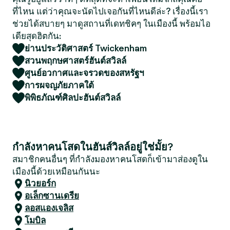
ที่ไหน แต่ว่าคุณจะนัดไปเจอกันที่ไหนดีล่ะ? เรื่องนี้เรา
ช่วยได้สบายๆ มาดูสถานที่เดทชิคๆ ในเมืองนี้ พร้อมไอ
เดียสุดฮิตกัน:
ย่านประวัติศาสตร์ Twickenham
สวนพฤกษศาสตร์ฮันต์สวิลล์
ศูนย์อวกาศและจรวดของสหรัฐฯ
การผจญภัยภาคใต้
พิพิธภัณฑ์ศิลปะฮันต์สวิลล์
กำลังหาคนโสดในฮันส์วิลล์อยู่ใช่มั้ย?
สมาชิกคนอื่นๆ ที่กำลังมองหาคนโสดก็เข้ามาส่องดูใน
เมืองนี้ด้วยเหมือนกันนะ
นิวยอร์ก
อเล็กซานเดรีย
ลอสแองเจลิส
โมบิล