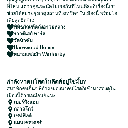
ที่ไหน แต่ว่าคุณจะนัดไปเจอกันที่ไหนดีล่ะ? เรื่องนี้เรา
ช่วยได้สบายๆ มาดูสถานที่เดทชิคๆ ในเมืองนี้ พร้อมไอ
เดียสุดฮิตกัน:
พิพิธภัณฑ์คลังอาวุธหลวง
ราวด์เฮย์ พาร์ค
วัดนิวซัม
Harewood House
สนามแข่งม้า Wetherby
กำลังหาคนโสดในลีดส์อยู่ใช่มั้ย?
สมาชิกคนอื่นๆ ที่กำลังมองหาคนโสดก็เข้ามาส่องดูใน
เมืองนี้ด้วยเหมือนกันนะ
เบอร์มิงแฮม
กลาสโกว์
เชฟฟิลด์
แมนเชสเตอร์