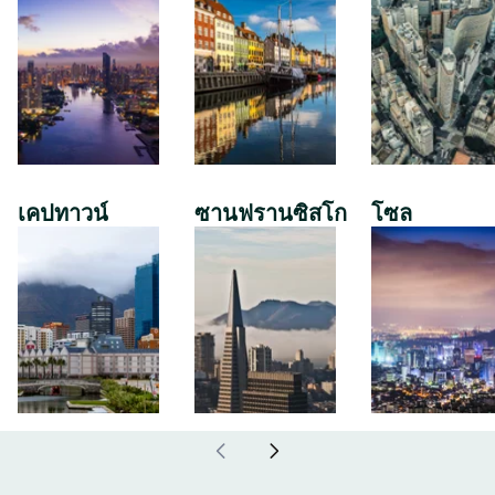
เคปทาวน์
ซานฟรานซิสโก
โซล