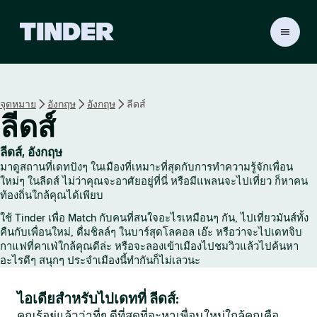
ห
น้
า
ห
ลั
จุดหมาย
อังกฤษ
อังกฤษ
ลีดส์
ก
ลีดส์
T
i
n
ลีดส์, อังกฤษ
d
มาดูสถานที่เดทปังๆ ในเมืองที่เหมาะที่สุดกับการทำความรู้จักเพื่อน
e
ใหม่ๆ ในลีดส์ ไม่ว่าคุณจะอาศัยอยู่ที่นี่ หรือมีแพลนจะไปเที่ยว ก็หาคน
r
ท้องถิ่นใกล้คุณได้เพียบ
ใช้ Tinder เพื่อ Match กับคนที่สนใจอะไรเหมือนๆ กัน, ไปเที่ยวมันส์ทั้ง
คืนกับเพื่อนใหม่, ดื่มชิลล์ๆ ในบาร์สุดโลคอล เอ๊ะ หรือว่าจะไปเดทจิบ
กาแฟที่คาเฟ่ใกล้คุณดีล่ะ หรือจะลองเข้าเมืองไปชมวิวแล้วไปค้นหา
อะไรดีๆ สนุกๆ ประจำเมืองนี้ทำกันก็ไม่เลวนะ
ไอเดียสำหรับไปเดทที่ ลีดส์:
คุณรู้อยู่แล้วว่าที่ๆ ดีที่สุดที่จะหาเพื่อนใหม่ใกล้คุณคือ