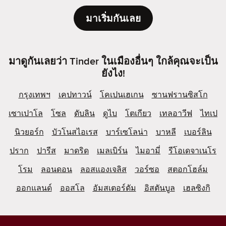
มาเริ่มกันเลย
มาดูกันเลยว่า Tinder ในเมืองอื่นๆ ใกล้คุณจะเป็น
ยังไง!
กรุงเทพฯ
เคปทาวน์
โคเปนเฮเกน
ซานฟรานซิสโก
เซาเปาโล
โซล
ดับลิน
ดูไบ
โตเกียว
เทลอาวีฟ
ไทเป
นิวยอร์ก
บัวโนสไอเรส
บาร์เซโลน่า
บาหลี
เบอร์ลิน
ปราก
ปารีส
มาดริด
เมลเบิร์น
ไมอามี่
รีโอเดจาเนโร
โรม
ลอนดอน
ลอสแองเจลิส
วอร์ซอ
สตอกโฮล์ม
ออกแลนด์
ออสโล
อัมสเตอร์ดัม
อิสตันบูล
เฮลซิงกิ