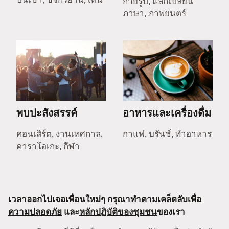
ถ่ายรูป, แลกเปลี่ยน
ภาษา, ภาพยนตร์
พบปะสังสรรค์
อาหารและเครื่องดื่ม
คอนเสิร์ต, งานเทศกาล,
กาแฟ, บรันช์, ทำอาหาร
คาราโอเกะ, กีฬา
เวลาออกไปเจอเพื่อนใหม่ๆ กรุณาทำตาม
เคล็ดลับเพื่อ
ความปลอดภัย
และ
หลักปฏิบัติของชุมชน
ของเรา