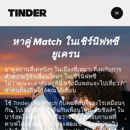
ห
น้
า
ห
ลั
หาคู่ Match ในเชิร์นิฟทซี
ก
T
ยูเครน
i
n
d
มาดูสถานที่เดทปังๆ ในเมืองที่เหมาะที่สุดกับการ
e
ทำความรู้จักเพื่อนใหม่ๆ ในเชิร์นิฟทซี
r
ไม่ว่าคุณจะอาศัยอยู่ที่นี่ หรือมีแพลนจะไปเที่ยว ก็
หาคนท้องถิ่นใกล้คุณได้เพียบ
ใช้ Tinder เพื่อ Match กับคนที่สนใจอะไรเหมือนๆ
กัน, ไปเที่ยวมันส์ทั้งคืนกับเพื่อนใหม่, ดื่มชิลล์ๆ ใน
บาร์สุดโลคอล เอ๊ะ หรือว่าจะไปเดทจิบกาแฟที่
คาเฟ่ใกล้คุณดีล่ะ หรือจะลองเข้าเมืองไปชมวิว